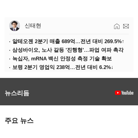
신태현
알테오젠 2분기 매출 689억…전년 대비 269.5%↑
삼성바이오, 노사 갈등 '진행형'…파업 여파 촉각
녹십자, mRNA 백신 안정성 측정 기술 확보
보령 2분기 영업익 238억…전년 대비 6.2%↓
뉴스리듬
주요 뉴스