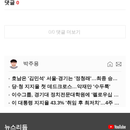
댓글
0
0/0
댓글 더보기
박주용
호남은 '김민석' 서울·경기는 '정청래'…최종 승자는 '안갯속'
당·청 지지율 첫 데드크로스…악재만 '수두룩'
이수그룹, 경기대 정치전문대학원에 '펠로우십 기금' 3900만원 출연
이 대통령 지지율 43.3% '취임 후 최저치'…4주 연속 '하락'
뉴스리듬