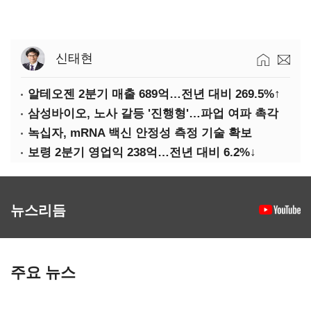
신태현
알테오젠 2분기 매출 689억…전년 대비 269.5%↑
삼성바이오, 노사 갈등 '진행형'…파업 여파 촉각
녹십자, mRNA 백신 안정성 측정 기술 확보
보령 2분기 영업익 238억…전년 대비 6.2%↓
뉴스리듬
주요 뉴스