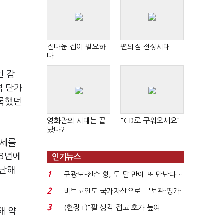
집다운 집이 필요하
편의점 전성시대
다
인 감
역 단가
기록했던
영화관의 시대는 끝
"CD로 구워오세요"
났다?
가세를
23년에
인기뉴스
지난해
1
구광모-젠슨 황, 두 달 만에 또 만난다…
로봇·AI 등 논...
2
비트코인도 국가자산으로…'보관·평가·
처분' 기준은 ...
3
(현장+)"팔 생각 접고 호가 높여
해 약