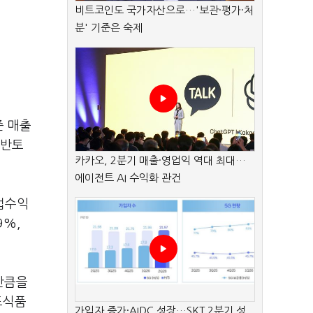
비트코인도 국가자산으로…'보관·평가·처
분' 기준은 숙제
준 매출
 반토
카카오, 2분기 매출·영업익 역대 최대…
에이전트 AI 수익화 관건
법수익
9%,
만큼을
표식품
가입자 증가·AIDC 성장…SKT 2분기 성