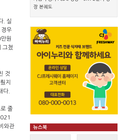
장 본궤도
. 실
 경우
0만원
데 그쳤
친 것
이뤘지
태다.
으로 줄
021
매비와관
뉴스북