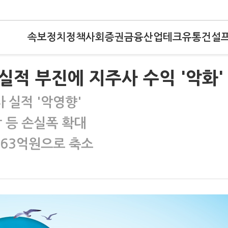
속보
정치
정책
사회
증권
금융
산업
테크
유통
건설
 실적 부진에 지주사 수익 '악화'
 실적 '악영향'
 등 손실폭 확대
 63억원으로 축소