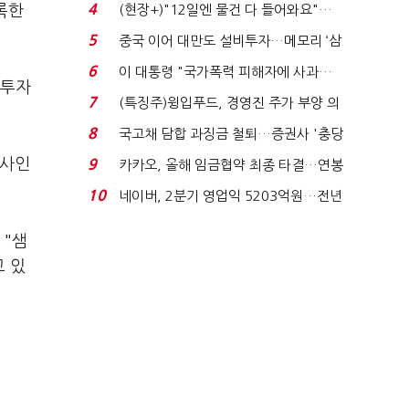
요"…'덜 똘똘한 한 채' 20...
4
록한
(현장+)"12일엔 물건 다 들어와요"…
빈 매대 채우며 문 연 ...
5
중국 이어 대만도 설비투자…메모리 ‘삼
국전쟁’
6
이 대통령 "국가폭력 피해자에 사과…
 투자
적극적 조사로 진...
7
(특징주)윙입푸드, 경영진 주가 부양 의
지에 상한가...
8
국고채 담합 과징금 철퇴…증권사 '충당
금 폭탄' 우려...
회사인
9
카카오, 올해 임금협약 최종 타결…연봉
6.3% 인상·격려...
10
네이버, 2분기 영업익 5203억원…전년
비 0.2% 감소...
 "샘
 있