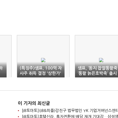
하
(특징주)샘표, 100억 자
샘표, ‘동지 찹쌀통팥죽
사주 취득 결정 '상한가'
‘통팥 늙은호박죽’ 출시
이 기자의 최신글