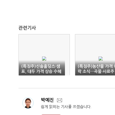
관련기사
(특징주)신솔홀딩스·샘
(특징주)농산물 가격 
표, 대두 가격 상승 수혜
락 소식…곡물·사료주
기대에 급등
'급락'
박예진
쉽게 읽히는 기사를 쓰겠습니다.