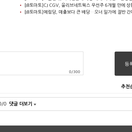
[IB토마토]CJ CGV, 올리브네트웍스 우선주 6개월 만에 
[IB토마토]예림당, 매출보다 큰 배당…오너 일가에 절반 간
0
/
300
추천
0/0
댓글 더보기