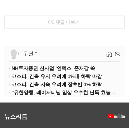
0/0
댓글 더보기
우연수
NH투자증권 신사업 '인덱스' 존재감 쑥
코스피, 긴축 유지 우려에 1%대 하락 마감
코스피, 긴축 지속 우려에 장초반 1% 하락
"유한양행, 레이저티닙 임상 우수한 단독 효능 입증"-대신
뉴스리듬