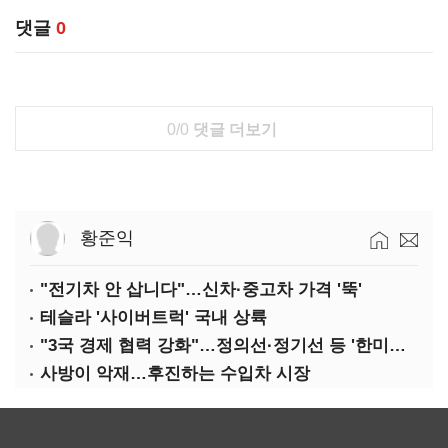
댓글
0
0/0
댓글 더보기
황준익
"전기차 안 삽니다"…신차·중고차 가격 '뚝'
테슬라 '사이버트럭' 국내 상륙
"3국 경제 협력 강화"…정의선·정기선 등 '한미일 경제대화' 참석
사방이 악재…후진하는 수입차 시장