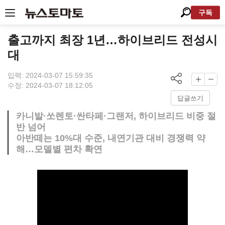
구독
출고까지 최장 1년…하이브리드 전성시
대
입력: 2024-03-07 15:59:35
수정: 2024-03-07 18:12:05
답글쓰기
카니발·쏘렌토·싼타페·그랜저, 하이브리드 비중 절
반 넘어
아반떼는 10%대 수준, 내연기관 대비 경쟁력 약
해…모델별 편차 확연