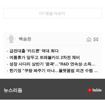
0/0
댓글 더보기
백승은
급전대출 '카드론' 역대 최다
여름휴가 앞두고 트래블카드 2차전 채비
성장 사다리 상반기 '윤곽'…"R&D 연속성·소득세 감면 확장해야"
한기정 "쿠팡 봐주기 아냐…플랫폼법 의견 수렴 중"
뉴스리듬