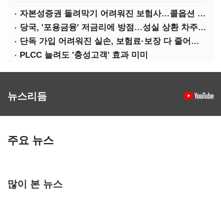
자본성증권 돌려막기 어려워진 보험사…콜옵션 부담 급증
당국, '포용금융' 저금리에 방점…성실 상환 차주는 '역차별'
단독 가입 어려워진 실손, 보험료·보장 다 줄어든 5세대는?
PLCC 늘려도 '충성고객' 효과 미미
뉴스리듬
주요 뉴스
많이 본 뉴스