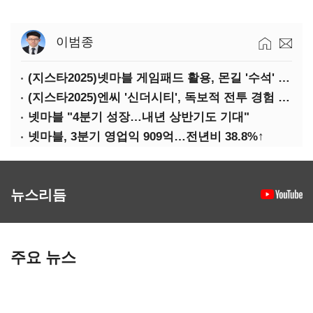
이범종
(지스타2025)넷마블 게임패드 활용, 몬길 '수석' 7대죄 '차석'
(지스타2025)엔씨 '신더시티', 독보적 전투 경험 필요
넷마블 "4분기 성장…내년 상반기도 기대"
넷마블, 3분기 영업익 909억…전년비 38.8%↑
뉴스리듬
주요 뉴스