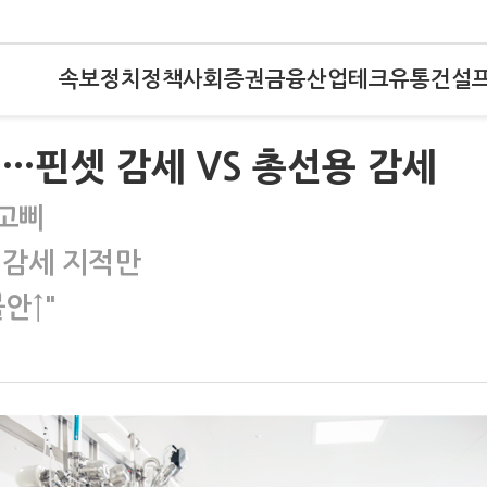
속보
정치
정책
사회
증권
금융
산업
테크
유통
건설
?…핀셋 감세 VS 총선용 감세
 고삐
 감세 지적만
안↑"