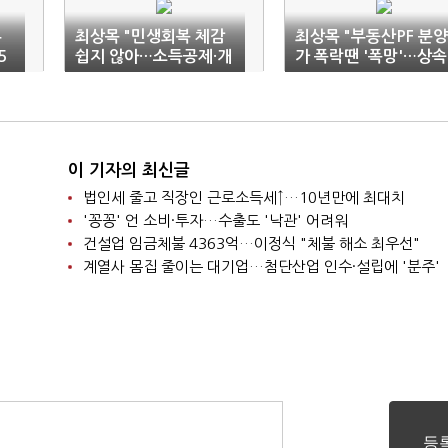
투
최상목 "민생회복 체감
최상목 "부동산PF 분양
5
쉽지 않아…소득공제·개
가 폭락땐 '폭망'…상속
소세 입법 시급"
세 개편 신중"
이 기자의 최신글
법인세 줄고 직장인 근로소득세↑…10년만에 최대치
'꽁꽁' 언 소비·투자…수출도 '낙관' 어려워
건설업 임금체불 4363억…이정식 "체불 해소 최우선"
계열사 몸집 줄이는 대기업…첨단산업 인수·설립에 '분주'