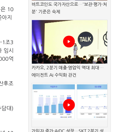
비트코인도 국가자산으로…'보관·평가·처
은 10
분' 기준은 숙제
 쏟아지
-1조3
자 임시
000억
카카오, 2분기 매출·영업익 역대 최대…
에이전트 AI 수익화 관건
 산후조
주담대)
가입자 증가·AIDC 성장…SKT 2분기 성