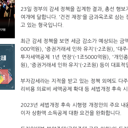
23일 정부의 감세 정책을 집계한 결과, 총선 행보
여개에 달합니다. '건전 재정'을 금과옥조로 삼는 
고 있는 형국입니다.
최근 감세 정책을 보면 세금 감소가 예상되는 금액
000억원), '증권거래세 인하 유지'(-2조원), '대
투자세액공제 1년 연장'(-1조5000억원), '개인
원), '증권거래세 인하 유지'(-2조원) 등이 대표적
부자감세라는 지적을 받고 있는 정책 외에도 다주
리비용 의료비 세액공제 확대 등 세법개정 후속 
2023년 세법개정 후속 시행령 개정안의 주요 
이자 상환액 소득공제 대환 요건을 완화합니다.