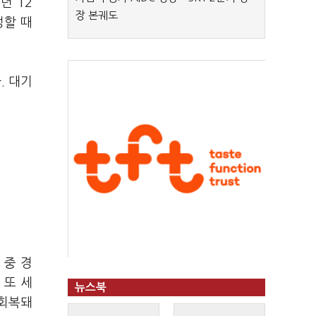
년 12
장 본궤도
정할 때
. 대기
 중 경
 또 세
뉴스북
 회복돼