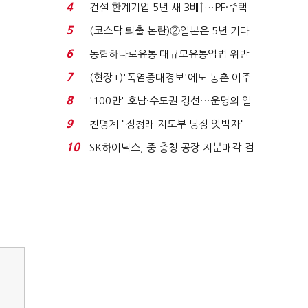
원 간 성과급 불...
4
건설 한계기업 5년 새 3배↑…PF·주택
침체에 재무 ...
5
(코스닥 퇴출 논란)②일본은 5년 기다
려주는데 우리는 ...
6
농협하나로유통 대규모유통업법 위반
적발…공정위, 과...
7
(현장+)'폭염중대경보'에도 농촌 이주
노동자는 강행군…'야...
8
'100만' 호남·수도권 경선…운명의 일
주일
9
친명계 "정청래 지도부 당정 엇박자"…
친청계 "신천지 오...
10
SK하이닉스, 중 충칭 공장 지분매각 검
토?…“확정된 바...