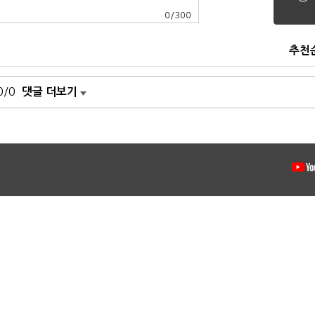
0
/
300
추천
0/0
댓글 더보기