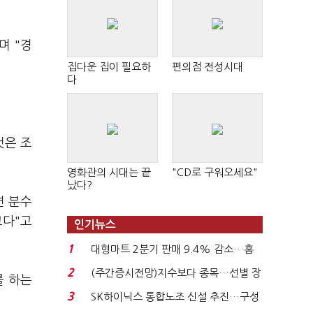
며 "경
집다운 집이 필요하
편의점 전성시대
다
것은 조
영화관의 시대는 끝
"CD로 구워오세요"
났다?
면 분수
크다"고
인기뉴스
1
대형마트 2분기 판매 9.4% 감소…홈
플러스 사태 여파...
2
(주간증시전망)지수보다 종목…선별 장
를 하는
세 이어진다...
3
SK하이닉스 통합노조 신설 추진…구성