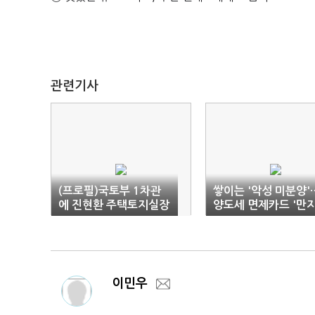
관련기사
(프로필)국토부 1차관
쌓이는 '악성 미분양'
에 진현환 주택토지실장
양도세 면제카드 '만
작'
이민우