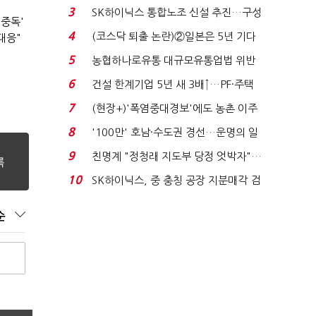
세 이어진다...
3
SK하이닉스 통합노조 신설 추진…구성
 중독'
원 간 성과급 불...
4
(코스닥 퇴출 논란)②일본은 5년 기다
대응"
려주는데 우리는 ...
5
농협하나로유통 대규모유통업법 위반
적발…공정위, 과...
6
건설 한계기업 5년 새 3배↑…PF·주택
침체에 재무 ...
7
(현장+)'폭염중대경보'에도 농촌 이주
노동자는 강행군…'야...
8
'100만' 호남·수도권 경선…운명의 일
주일
9
친명계 "정청래 지도부 당정 엇박자"…
친청계 "신천지 오...
10
SK하이닉스, 중 충칭 공장 지분매각 검
토?…“확정된 바...
순