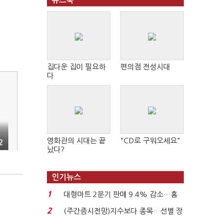
뉴스북
집다운 집이 필요하
편의점 전성시대
다
영화관의 시대는 끝
"CD로 구워오세요"
2
났다?
인기뉴스
1
대형마트 2분기 판매 9.4% 감소…홈
플러스 사태 여파...
2
(주간증시전망)지수보다 종목…선별 장