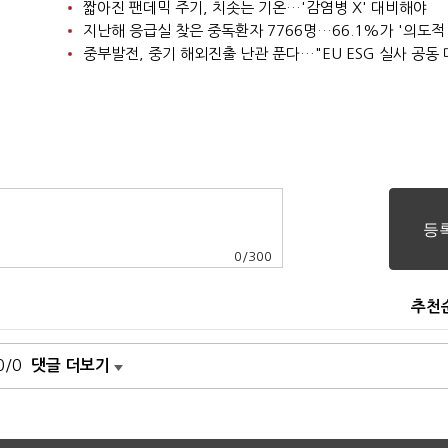
짧아진 팬데믹 주기, 치솟는 기온…'감염병 X' 대비해야
지난해 응급실 찾은 중독환자 7766명…66.1%가 '의도적
중부발전, 중기 해외진출 난관 푼다…"EU ESG 실사 공동 
0
/
300
추천
0/0
댓글 더보기