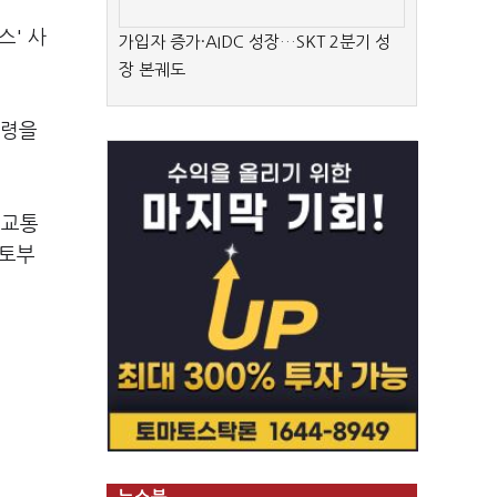
스' 사
가입자 증가·AIDC 성장…SKT 2분기 성
장 본궤도
연령을
중교통
국토부