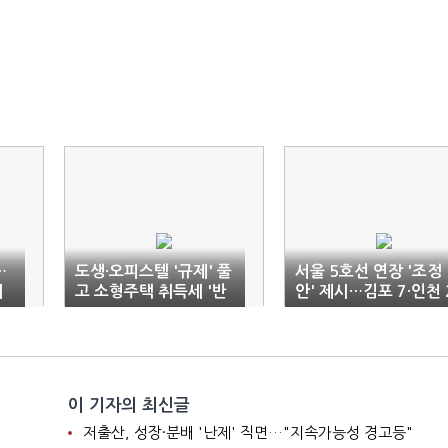
…
도생·오피스텔 '규제' 풀
서울 5호선 연장 '조정
지
고 소형주택 취득세 '반
안' 제시…김포 7·인천 
값 할인'
·서울 1개 역
이 기자의 최신글
저출산, 성장·분배 '난제' 직면…"지속가능성 경고등"