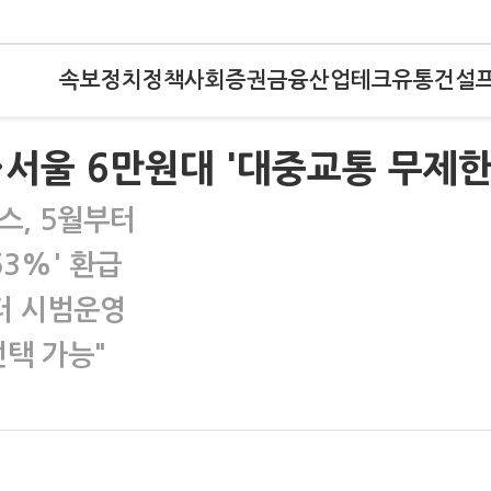
속보
정치
정책
사회
증권
금융
산업
테크
유통
건설
…서울 6만원대 '대중교통 무제한
스, 5월부터
53%' 환급
터 시범운영
선택 가능"