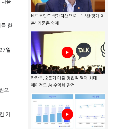
 다음
비트코인도 국가자산으로…'보관·평가·처
분' 기준은 숙제
비를 환
27일
카카오, 2분기 매출·영업익 역대 최대…
에이전트 AI 수익화 관건
0원으
한 카