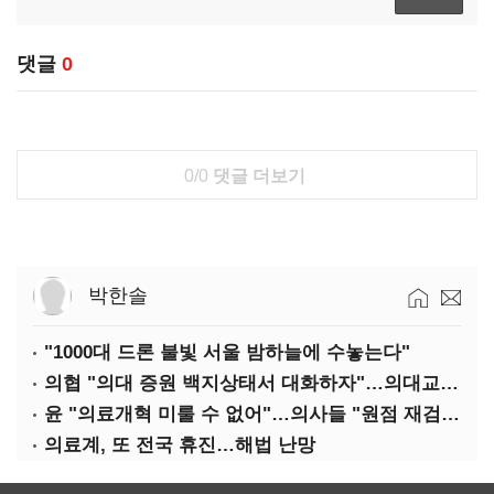
댓글
0
0/0
댓글 더보기
박한솔
"1000대 드론 불빛 서울 밤하늘에 수놓는다"
의협 "의대 증원 백지상태서 대화하자"…의대교수, 집단 휴진
윤 "의료개혁 미룰 수 없어"…의사들 "원점 재검토"
의료계, 또 전국 휴진…해법 난망