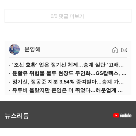
0/0
댓글 더보기
윤영혜
‘조선 호황’ 업은 정기선 체제…승계 실탄 ‘고배당’ 주목
윤활유 위험물 물류 현장도 무인화…GS칼텍스, 디지털 전환 가속
정기선, 정몽준 지분 3.54％ 증여받아…승계 가속화
유류비 올랐지만 운임은 더 뛰었다…해운업계 실적 ‘순항’
뉴스리듬