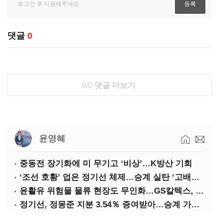
댓글
0
0/0
댓글 더보기
윤영혜
중동전 장기화에 미 무기고 ‘비상’…K방산 기회
‘조선 호황’ 업은 정기선 체제…승계 실탄 ‘고배당’ 주목
윤활유 위험물 물류 현장도 무인화…GS칼텍스, 디지털 전환 가속
정기선, 정몽준 지분 3.54％ 증여받아…승계 가속화