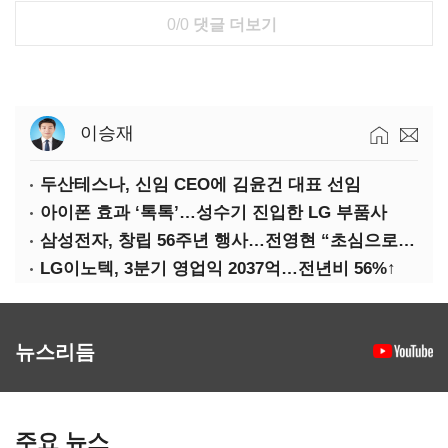
0/0
댓글 더보기
이승재
두산테스나, 신임 CEO에 김윤건 대표 선임
아이폰 효과 ‘톡톡’…성수기 진입한 LG 부품사
삼성전자, 창립 56주년 행사…전영현 “초심으로 경쟁력 회복해야”
LG이노텍, 3분기 영업익 2037억…전년비 56%↑
뉴스리듬
주요 뉴스