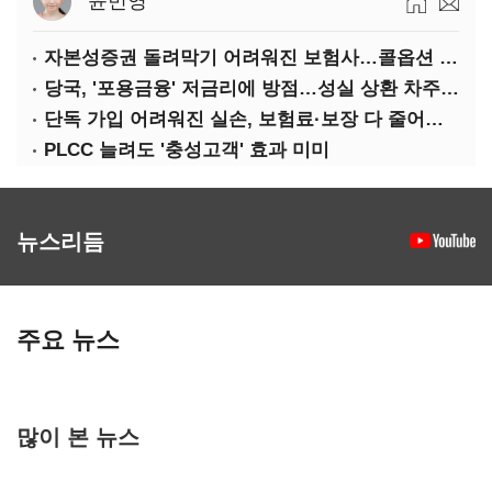
윤민영
자본성증권 돌려막기 어려워진 보험사…콜옵션 부담 급증
당국, '포용금융' 저금리에 방점…성실 상환 차주는 '역차별'
단독 가입 어려워진 실손, 보험료·보장 다 줄어든 5세대는?
PLCC 늘려도 '충성고객' 효과 미미
뉴스리듬
주요 뉴스
많이 본 뉴스