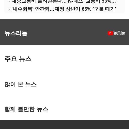
대중교통비 돌려받는다…'K-패스' 교통비 53%까지 환급
'내수회복' 안간힘…재정 상반기 65% '군불 때기'
뉴스리듬
주요 뉴스
많이 본 뉴스
함께 볼만한 뉴스