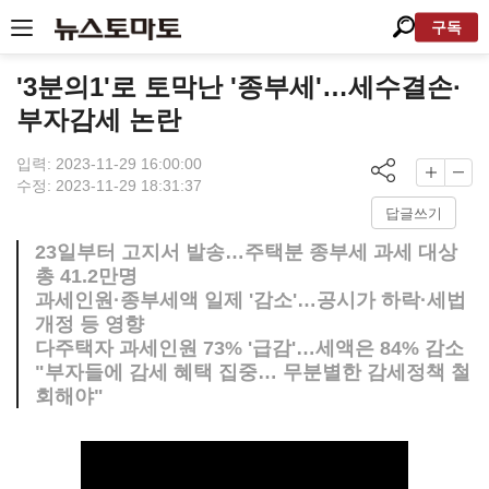
구독
'3분의1'로 토막난 '종부세'…세수결손·
부자감세 논란
입력: 2023-11-29 16:00:00
수정: 2023-11-29 18:31:37
답글쓰기
23일부터 고지서 발송…주택분 종부세 과세 대상
총 41.2만명
과세인원·종부세액 일제 '감소'…공시가 하락·세법
개정 등 영향
다주택자 과세인원 73% '급감'…세액은 84% 감소
"부자들에 감세 혜택 집중… 무분별한 감세정책 철
회해야"