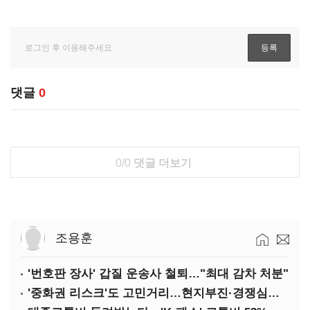
댓글
0
0/0
댓글 더보기
조용훈
'번호판 장사' 갑질 운송사 철퇴…"최대 감차 처분"
'중화권 리스크'도 고민거리…현지부진·경쟁심화·양안냉각