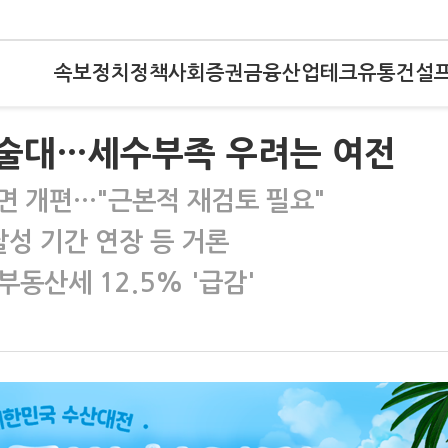
속보
정치
정책
사회
증권
금융
산업
테크
유통
건설
수술대…세수부족 우려는 여전
전면 개편…"근본적 재검토 필요"
달성 기간 연장 등 거론
부동산세 12.5% '급감'