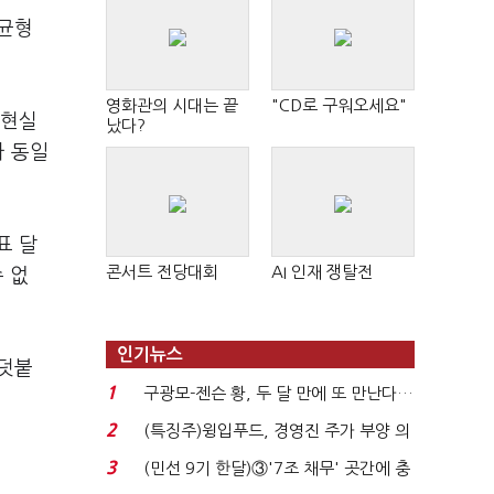
불균형
영화관의 시대는 끝
"CD로 구워오세요"
 현실
났다?
아 동일
표 달
콘서트 전당대회
AI 인재 쟁탈전
 없
인기뉴스
 덧붙
1
구광모-젠슨 황, 두 달 만에 또 만난다…
로봇·AI 등 논...
2
(특징주)윙입푸드, 경영진 주가 부양 의
지에 상한가...
3
(민선 9기 한달)③'7조 채무' 곳간에 충