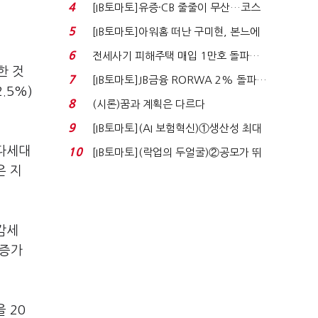
격…추미애, 20년...
4
[IB토마토]유증·CB 줄줄이 무산…코스
닥 벌점 급증에 ...
5
[IB토마토]아워홈 떠난 구미현, 본느에
340억 베팅…가...
6
전세사기 피해주택 매입 1만호 돌파…
한 것
누적 피해자 4만2...
7
[IB토마토]JB금융 RORWA 2% 돌파…
.5%)
실적 견인은 은행 ...
8
(시론)꿈과 계획은 다르다
9
[IB토마토](AI 보험혁신)①생산성 최대
80% 개선…현실...
·다세대
10
[IB토마토](락업의 두얼굴)②공모가 뛰
은 지
자 첫날 매도…FI ...
감세
 증가
 20