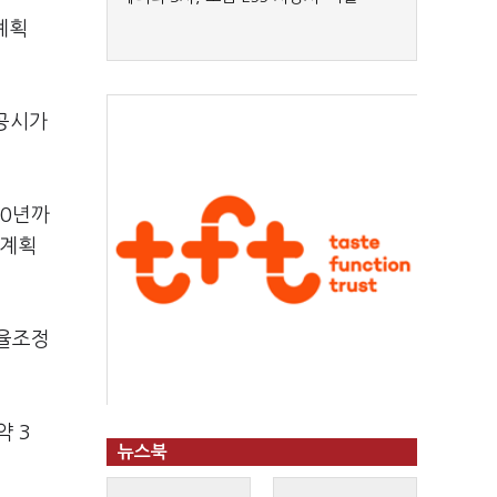
계획
 공시가
30년까
 계획
세율조정
약 3
뉴스북