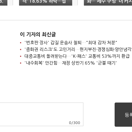
.
격' 18.63% 하락…집
화…'세수 구멍' 더 커
값 하락에 '역대 최대↓'
나
이 기자의 최신글
'번호판 장사' 갑질 운송사 철퇴…"최대 감차 처분"
'중화권 리스크'도 고민거리…현지부진·경쟁심화·양안냉각
대중교통비 돌려받는다…'K-패스' 교통비 53%까지 환급
'내수회복' 안간힘…재정 상반기 65% '군불 때기'
0
/
300