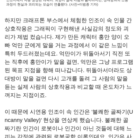
인조이에서 자동 생성된 캐릭터. 외양이 실제 사람과 흡사하지만, 상대방과의 소통
과정이 현실과 괴리되는 모습이 연출됐다. (사진=이범종 기자)
하지만 크래프톤 부스에서 체험한 인조이 속 인물 간
상호작용은 그래픽이 구현해낸 사실감의 정도와 괴
리가 제법 컸습니다. 제가 만든 캐릭터 홍만 양이 오
빠 억만 군에게 말을 거는 과정에서 이 같은 느낌이
특히 두드러졌는데요. 억만이가 뒤돌아서기 직전 또
는 직후에 홍만이가 말을 걸면, 억만은 그냥 프로그램
된 목표 지점을 향해 떠나갑니다. 뒤돌아서더라도 상
대방이 말을 걸면 다시 고개를 돌려 그 사람의 말을
듣는 실제 사람의 상호작용과 비교할 때 온도차가 느
껴지는 지점이죠.
이 때문에 시연용 인조이 속 인간은 '불쾌한 골짜기(U
ncanny Valley)' 현상을 연상케 했습니다. 불쾌한 골
짜기란 인간이 로봇이나 인간이 아닌 것들에 대해 느
끼는 감정에 관련된 로봇공학 이론인데요. 인간은 사