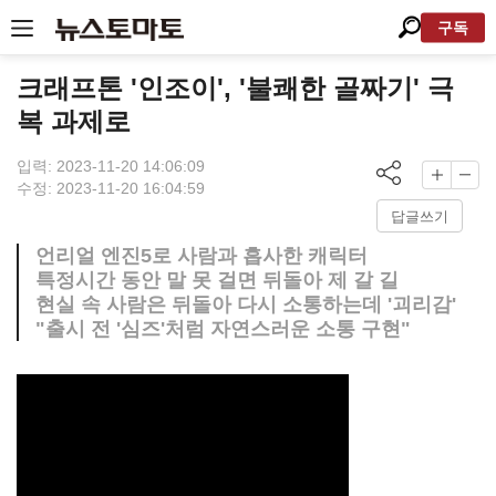
구독
크래프톤 '인조이', '불쾌한 골짜기' 극
복 과제로
입력: 2023-11-20 14:06:09
수정: 2023-11-20 16:04:59
답글쓰기
언리얼 엔진5로 사람과 흡사한 캐릭터
특정시간 동안 말 못 걸면 뒤돌아 제 갈 길
현실 속 사람은 뒤돌아 다시 소통하는데 '괴리감'
"출시 전 '심즈'처럼 자연스러운 소통 구현"