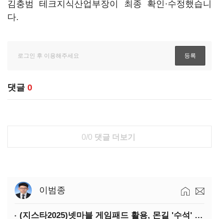
김충범 테크지식산업부장이 최종 확인·수정했습니
다.
댓글
0
0/0
댓글 더보기
이범종
(지스타2025)넷마블 게임패드 활용, 몬길 '수석' 7대죄 '차석'