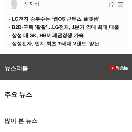
신지하
LG전자 승부수는 ‘웹OS 콘텐츠 플랫폼’
B2B·구독 '활활'…LG전자, 1분기 역대 최대 매출
삼성 대 SK, HBM 패권경쟁 가속
삼성전자, 업계 최초 '9세대 V낸드' 양산
뉴스리듬
주요 뉴스
많이 본 뉴스