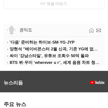
0/0
댓글 더보기
권익도
'다음' 준비하는 하이브·SM·YG·JYP
양현석 "베이비몬스터 2월 신곡, 기존 YG에 없던 노래"
싸이 '강남스타일', 유튜브 조회수 50억 돌파
BTS 뷔·우미 ‘wherever u r’, 세계 음원 차트 청신호
뉴스리듬
주요 뉴스