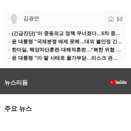
김광연
(긴급진단)"미 중동외교 정책 무너졌다…5차 중동전 가능성은 낮아"
윤 대통령 "국제분쟁 배제 못해…대외 불안정 긴밀대응"
한미일, 해양차단훈련·대해적훈련…"북한 위협 억제"
윤 대통령 "이·팔 사태로 물가부담…리스크 관리 만전 기해야"
뉴스리듬
주요 뉴스