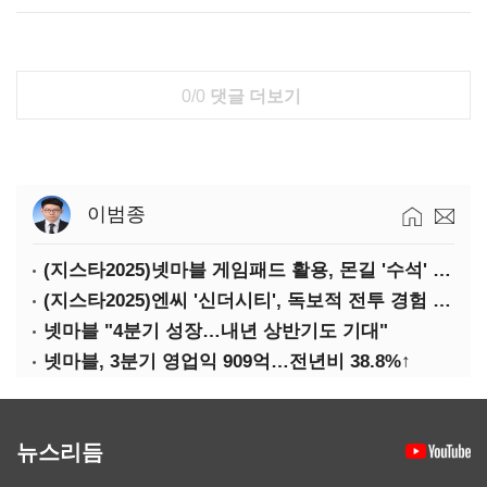
0/0
댓글 더보기
이범종
(지스타2025)넷마블 게임패드 활용, 몬길 '수석' 7대죄 '차석'
(지스타2025)엔씨 '신더시티', 독보적 전투 경험 필요
넷마블 "4분기 성장…내년 상반기도 기대"
넷마블, 3분기 영업익 909억…전년비 38.8%↑
뉴스리듬