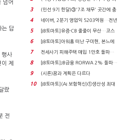
을 넘어
지에 상한가...
3
(민선 9기 한달)③'7조 채무' 곳간에 충
격…추미애, 20년...
4
네이버, 2분기 영업익 5203억원…전년
다는 답
비 0.2% 감소...
5
[IB토마토]유증·CB 줄줄이 무산…코스
닥 벌점 급증에 ...
6
[IB토마토]아워홈 떠난 구미현, 본느에
340억 베팅…가...
7
전세사기 피해주택 매입 1만호 돌파…
운 행사
누적 피해자 4만2...
8
[IB토마토]JB금융 RORWA 2% 돌파…
견이 제
실적 견인은 은행 ...
9
(시론)꿈과 계획은 다르다
10
[IB토마토](AI 보험혁신)①생산성 최대
 달랐
80% 개선…현실...
분 전