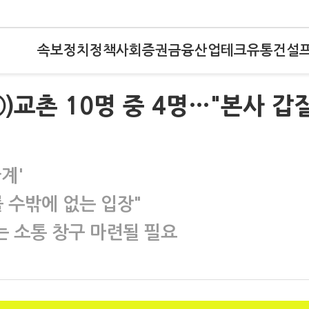
속보
정치
정책
사회
증권
금융
산업
테크
유통
건설
)교촌 10명 중 4명…"본사 갑
계'
를 수밖에 없는 입장"
는 소통 창구 마련될 필요