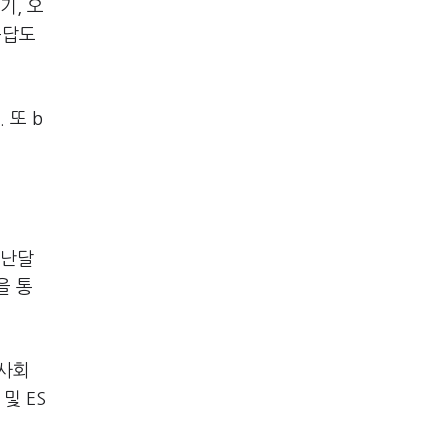
기, 오
응답도
 또 b
지난달
을 통
 사회
및 ES