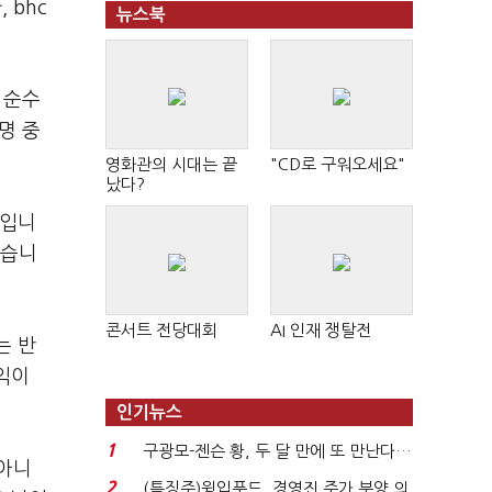
 bhc
뉴스북
 순수
명 중
영화관의 시대는 끝
"CD로 구워오세요"
났다?
미입니
났습니
콘서트 전당대회
AI 인재 쟁탈전
는 반
익이
인기뉴스
1
구광모-젠슨 황, 두 달 만에 또 만난다…
 아니
로봇·AI 등 논...
2
(특징주)윙입푸드, 경영진 주가 부양 의