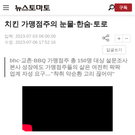
구독
치킨 가맹점주의 눈물·한숨·토로
입력: 2023-07-03 06:00:00
수정: 2023-07-06 17:52:16
답글쓰기
bhc·교촌·BBQ 가맹점주 총 150명 대상 설문조사
본사 성장에도 가맹점주들의 삶은 여전히 팍팍
업계 자성 요구…"착취 악순환 고리 끊어야"