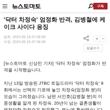
구독
'닥터 차정숙' 엄정화 반격, 김병철에 케
이크 사이다 응징
입력: 2023-05-15 07:06:09
수정: 2023-05-15 07:06:09
답글쓰기
[뉴스토마토 신상민 기자] ‘닥터 차정숙
’
엄정화가 반
격을 시작했습니다
.
지난
13
일 방송된
JTBC
토일드라마
‘
닥터 차정숙
’ 9
회에서는 선택의 기로에 놓인 차정숙
(
엄정화 분
)
의
모습이 그려졌습니다
.
남편 서인호
(
김병철 분
)
의 이
중생활을 알게 된 차정숙
. 20
년이 넘는 결혼생활이
부정당한 차정숙은 허무했고
,
분노에 휩싸였습니다
.