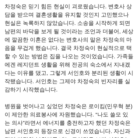
차정숙은 믿기 힘든 현실이 괴로웠습니다
.
변호사 상
담을 받으며 결혼생활을 유지할 것인지 고민했으나
현실은 녹록하지 않았습니다
.
소송을 시작하게 되면
남편의 바닥을 보게 될 것이라는 조언과 더불어
,
세상
에 깔끔한 이혼은 없다는 변호사의 말은 차정숙의 마
음을 무겁게 했습니다
.
결국 차정숙이 현실적으로 택
할 수 있는 방법은 집을 나오는 것이었습니다
.
가족들
에겐 레지던트 생활을 위해 전공의 숙소에서 지내겠
다는 이유를 댔고
,
그렇게 서인호와 분리된 생활이 시
작됐습니다
.
서인호는 그제야 차정숙의 빈자리를 실
감하기 시작했습니다
.
병원을 벗어나고 싶었던 차정숙은 로이킴
(
민우혁 분
)
이 제안한 의료봉사에 자원했습니다
. “
나도 쓸모 있
는 의사
”
라면서 에너지를 충전하고자 했던 차정숙은
남편 서인호의 등장으로 신경이 쓰였습니다
.
자신과