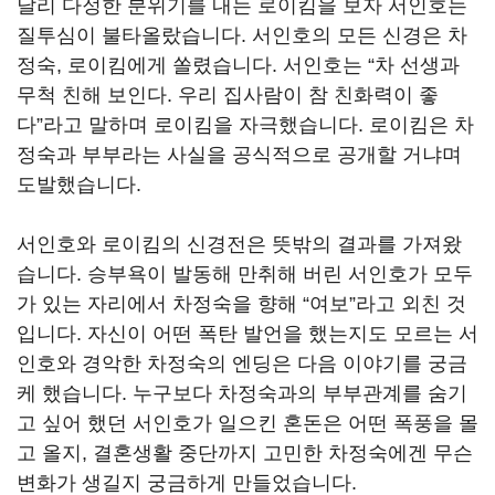
달리 다정한 분위기를 내는 로이킴을 보자 서인호는
질투심이 불타올랐습니다
.
서인호의 모든 신경은 차
정숙
,
로이킴에게 쏠렸습니다
.
서인호는
“
차 선생과
무척 친해 보인다
.
우리 집사람이 참 친화력이 좋
다
”
라고 말하며 로이킴을 자극했습니다
.
로이킴은 차
정숙과 부부라는 사실을 공식적으로 공개할 거냐며
도발했습니다
.
서인호와 로이킴의 신경전은 뜻밖의 결과를 가져왔
습니다
.
승부욕이 발동해 만취해 버린 서인호가 모두
가 있는 자리에서 차정숙을 향해
“
여보
”
라고 외친 것
입니다
.
자신이 어떤 폭탄 발언을 했는지도 모르는 서
인호와 경악한 차정숙의 엔딩은 다음 이야기를 궁금
케 했습니다
.
누구보다 차정숙과의 부부관계를 숨기
고 싶어 했던 서인호가 일으킨 혼돈은 어떤 폭풍을 몰
고 올지
,
결혼생활 중단까지 고민한 차정숙에겐 무슨
변화가 생길지 궁금하게 만들었습니다
.