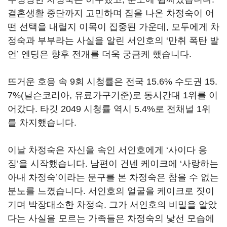
결혼생활 중단까지 고민하며 집을 나온 차정숙이 어
떤 선택을 내릴지 이목이 집중된 가운데
,
모두에게 차
정숙과 부부라는 사실을 알린 서인호의
‘
만취 폭탄 발
언
’
엔딩은 향후 전개를 더욱 궁금케 했습니다
.
뜨거운 호응 속
9
회 시청률은 전국
15.6%
수도권
15.
7%(
닐슨코리아
,
유료가구기준
)
로 동시간대
1
위를 이
어갔다
.
타깃
2049
시청률 역시
5.4%
로 전채널
1
위
를 차지했습니다
.
이날 차정숙은 자신을 속인 서인호에게
‘
사이다 응
징
’
을 시작했습니다
.
남편이 건넨 케이크에
‘
사랑하는
아내 차정숙
’
이라는 문구를 본 차정숙은 참을 수 없는
분노를 느꼈습니다
.
서인호의 얼굴을 케이크로 짓이
기며 박장대소한 차정숙
.
그가 서인호의 비밀을 알았
다는 사실을 모르는 가족들은 차정숙의 낯선 모습에