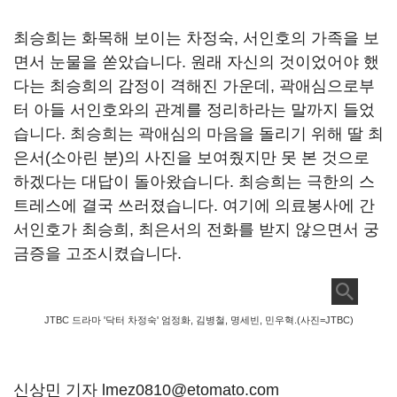
최승희는 화목해 보이는 차정숙
,
서인호의 가족을 보
면서 눈물을 쏟았습니다
.
원래 자신의 것이었어야 했
다는 최승희의 감정이 격해진 가운데
,
곽애심으로부
터 아들 서인호와의 관계를 정리하라는 말까지 들었
습니다
.
최승희는 곽애심의 마음을 돌리기 위해 딸 최
은서
(
소아린 분
)
의 사진을 보여줬지만 못 본 것으로
하겠다는 대답이 돌아왔습니다
.
최승희는 극한의 스
트레스에 결국 쓰러졌습니다
.
여기에 의료봉사에 간
서인호가 최승희
,
최은서의 전화를 받지 않으면서 궁
금증을 고조시켰습니다
.
JTBC 드라마 '닥터 차정숙' 엄정화, 김병철, 명세빈, 민우혁.(사진=JTBC)
신상민 기자 lmez0810@etomato.com