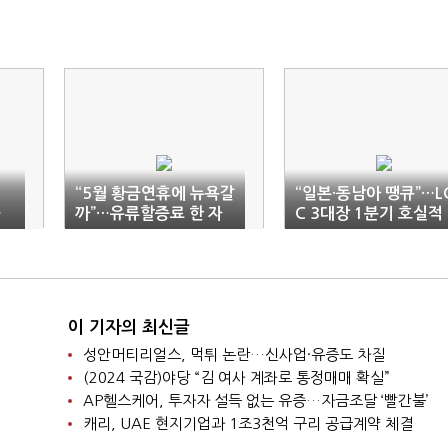
“5월 황금연휴에 뉴욕갈
“일본·동남아 땡큐”…L
…
까”…유류할증료 한 자
C 3대장 1분기 호실적
무
릿수로 하락
전망
이 기자의 최신글
성안머티리얼스, 먹튀 논란…신사업·유증도 차질
(2024 국감)야당 “김 여사 계좌로 통정매매 확실”
AP헬스케어, 투자자 설득 없는 유증…자금조달 ‘빨간불’
캐리, UAE 현지기업과 1조3천억 구리 공급계약 체결