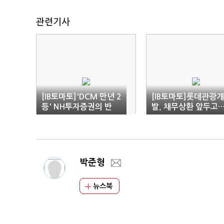
관련기사
[IB토마토]'DCM 만년 2
[IB토마토]롯데관광개
등' NH투자증권의 반
발, 채무상환 앞두고
란…KB증권 넘을까
실적 턴어라운드 급선
박준형
뉴스북