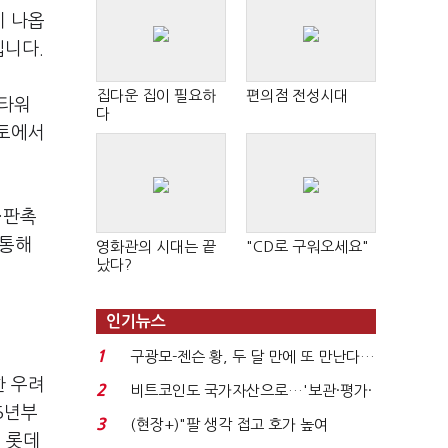
지 나옵
입니다.
집다운 집이 필요하
편의점 전성시대
림타워
다
본토에서
·판촉
 통해
영화관의 시대는 끝
"CD로 구워오세요"
났다?
인기뉴스
1
구광모-젠슨 황, 두 달 만에 또 만난다…
로봇·AI 등 논...
한 우려
2
비트코인도 국가자산으로…'보관·평가·
5년부
처분' 기준은 ...
3
(현장+)"팔 생각 접고 호가 높여
는 롯데