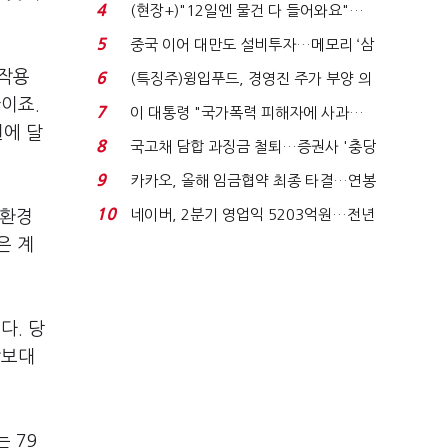
요"…'덜 똘똘한 한 채' 20...
4
(현장+)"12일엔 물건 다 들어와요"…
빈 매대 채우며 문 연 ...
5
중국 이어 대만도 설비투자…메모리 ‘삼
국전쟁’
 작용
6
(특징주)윙입푸드, 경영진 주가 부양 의
이죠.
지에 상한가...
7
이 대통령 "국가폭력 피해자에 사과…
원에 달
적극적 조사로 진...
8
국고채 담합 과징금 철퇴…증권사 '충당
금 폭탄' 우려...
9
카카오, 올해 임금협약 최종 타결…연봉
6.3% 인상·격려...
10
네이버, 2분기 영업익 5203억원…전년
업환경
비 0.2% 감소...
은 계
다. 당
담보대
 79