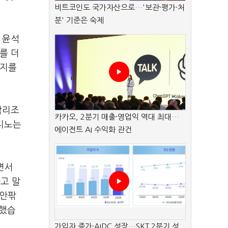
비트코인도 국가자산으로…'보관·평가·처
분' 기준은 숙제
 윤석
를 더
키지를
합리조
카카오, 2분기 매출·영업익 역대 최대…
카지노는
에이전트 AI 수익화 관건
면서
고 말
 안팎
대했습
가입자 증가·AIDC 성장…SKT 2분기 성