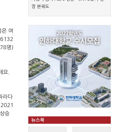
장 본궤도
복은 여
6132
78명)
데요.
 파라다
2021
 상승
뉴스북