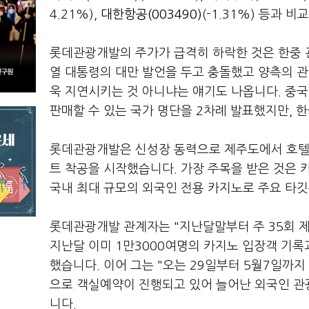
4.21%),
대한항공(003490)
(-1.31%) 등과 
롯데관광개발의 주가가 급격히 하락한 것은 한중 관
열 대통령의 대만 발언을 두고 충돌했고 양측의 관
욱 지연시키는 것 아니냐는 얘기도 나옵니다. 중
판매할 수 있는 국가 명단을 2차례 발표했지만, 
롯데관광개발은 신성장 동력으로 제주도에서 호텔, 
트 착공을 시작했습니다. 가장 주목을 받은 것은 
국내 최대 규모의 외국인 전용 카지노로 주요 타
롯데관광개발 관계자는 "지난달말부터 주 35회 
지난달 이미 1만3000여명의 카지노 입장객 기록
했습니다. 이어 그는 "오는 29일부터 5월7일까지
으로 객실예약이 진행되고 있어 늘어난 외국인 관
니다.