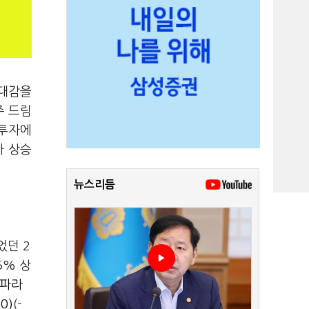
기대감을
주 드림
 투자에
가 상승
뉴스리듬
었던 2
5% 상
파라
0)
(-