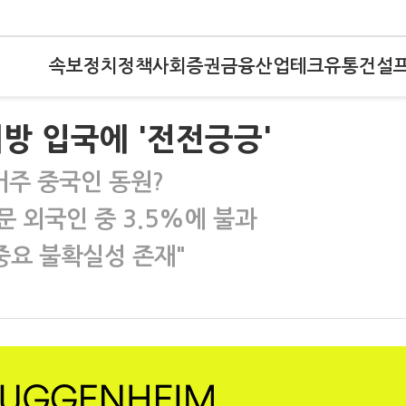
속보
정치
정책
사회
증권
금융
산업
테크
유통
건설
방 입국에 '전전긍긍'
거주 중국인 동원?
 외국인 중 3.5%에 불과
중요 불확실성 존재"