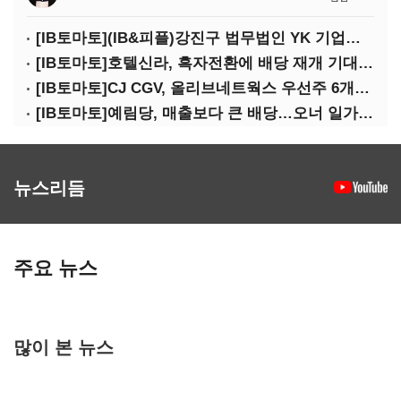
[IB토마토](IB&피플)강진구 법무법인 YK 기업거버넌스센터 센터장
[IB토마토]호텔신라, 흑자전환에 배당 재개 기대감…삼성생명도 웃을까
[IB토마토]CJ CGV, 올리브네트웍스 우선주 6개월 만에 상환…왜?
[IB토마토]예림당, 매출보다 큰 배당…오너 일가에 절반 간다
뉴스리듬
주요 뉴스
많이 본 뉴스