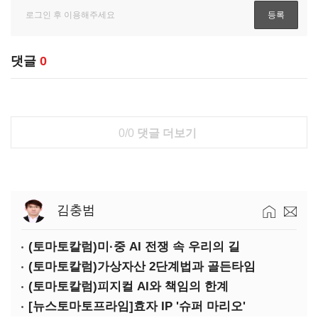
댓글
0
0/0
댓글 더보기
김충범
(토마토칼럼)미·중 AI 전쟁 속 우리의 길
(토마토칼럼)가상자산 2단계법과 골든타임
(토마토칼럼)피지컬 AI와 책임의 한계
[뉴스토마토프라임]효자 IP '슈퍼 마리오'