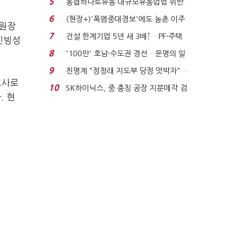
5
농협하나로유통 대규모유통업법 위반
적발…공정위, 과...
6
(현장+)'폭염중대경보'에도 농촌 이주
부원장
노동자는 강행군…'야...
7
건설 한계기업 5년 새 3배↑…PF·주택
 신빙성
침체에 재무 ...
8
'100만' 호남·수도권 경선…운명의 일
주일
9
친명계 "정청래 지도부 당정 엇박자"…
호사로
친청계 "신천지 오...
10
SK하이닉스, 중 충칭 공장 지분매각 검
. 현
토?…“확정된 바...