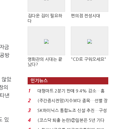
집다운 집이 필요하
편의점 전성시대
다
거자금
 공방
영화관의 시대는 끝
"CD로 구워오세요"
났다?
 않았
인기뉴스
부장의
1
대형마트 2분기 판매 9.4% 감소…홈
나타낸
플러스 사태 여파...
2
(주간증시전망)지수보다 종목…선별 장
세 이어진다...
3
SK하이닉스 통합노조 신설 추진…구성
원 간 성과급 불...
도 있
4
(코스닥 퇴출 논란)②일본은 5년 기다
려주는데 우리는 ...