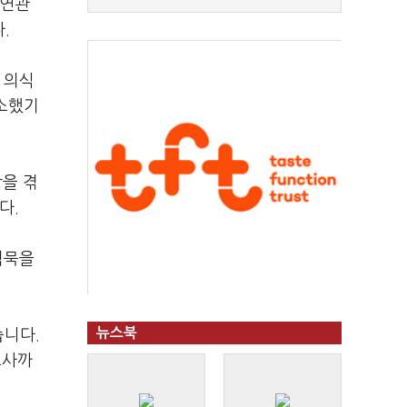
 연관
다.
 의식
호소했기
항을 겪
다.
침묵을
뉴스북
습니다.
조사까