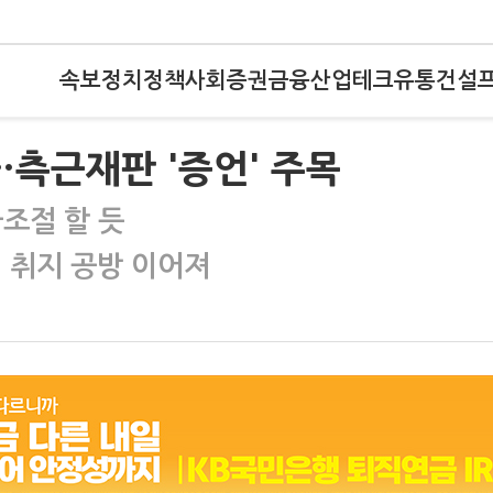
속보
정치
정책
사회
증권
금융
산업
테크
유통
건설
…측근재판 '증언' 주목
조절 할 듯
 취지 공방 이어져