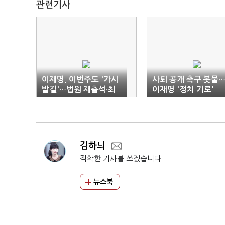
관련기사
이재명, 이번주도 '가시
사퇴 공개 촉구 봇물
밭길'…법원 재출석·최
이재명 '정치 기로'
측근 재판도
김하늬
적확한 기사를 쓰겠습니다
뉴스북