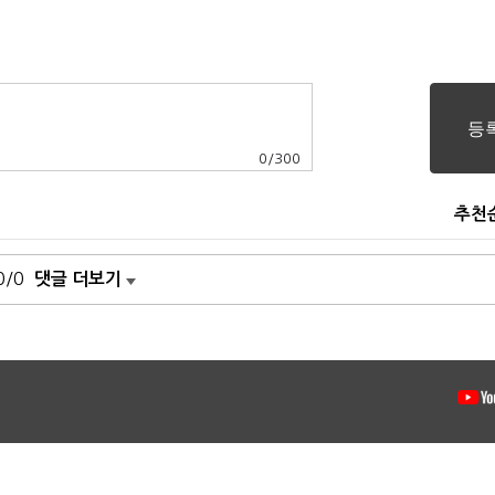
0
/
300
추천
0/0
댓글 더보기