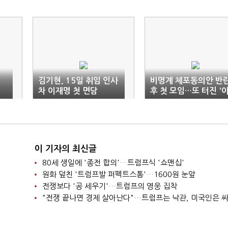
…
김기현, 15일 취임 인사
비명계 체포동의안 반
차 이재명 첫 면담
후 첫 모임…또 터진 '
재명 책임론'
이 기자의 최신글
80세 생일에 '종전 합의'…트럼프식 '쇼맨십'
원화 덮친 '트럼프발 퍼펙트스톰'…1600원 눈앞
전쟁보다 '공 세우기'…트럼프의 영웅 집착
"전쟁 끝나면 경제 살아난다"…트럼프는 낙관, 미국인은 