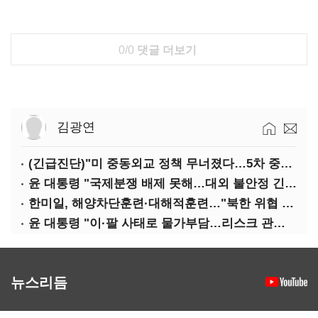
0/0
댓글 더보기
김광연
(긴급진단)"미 중동외교 정책 무너졌다…5차 중동전 가능성은 낮아"
윤 대통령 "국제분쟁 배제 못해…대외 불안정 긴밀대응"
한미일, 해양차단훈련·대해적훈련…"북한 위협 억제"
윤 대통령 "이·팔 사태로 물가부담…리스크 관리 만전 기해야"
뉴스리듬