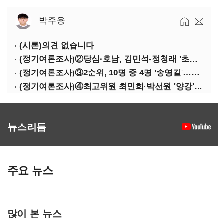
박주용
(시론)의견 없습니다
(정기여론조사)②당심·호남, 김민석-정청래 '초접전'
(정기여론조사)③2순위, 10명 중 4명 '송영길'…정청래 '한 자릿수'
(정기여론조사)④최고위원 최민희·박선원 '양강'…서미화·이성윤·임미애 뒤이어
뉴스리듬
주요 뉴스
많이 본 뉴스