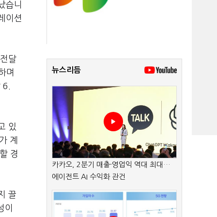
타났습니
플레이션
 전달
뉴스리듬
록하며
 6.
고 있
가 계
할 경
카카오, 2분기 매출·영업익 역대 최대…
에이전트 AI 수익화 관건
지 끌
성이