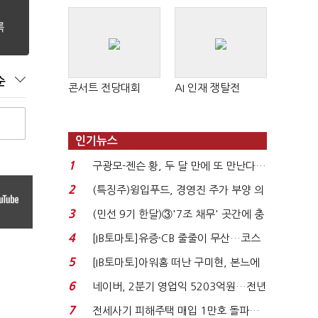
순
콘서트 전당대회
AI 인재 쟁탈전
인기뉴스
1
구광모-젠슨 황, 두 달 만에 또 만난다…
로봇·AI 등 논...
2
(특징주)윙입푸드, 경영진 주가 부양 의
지에 상한가...
3
(민선 9기 한달)③'7조 채무' 곳간에 충
격…추미애, 20년...
4
[IB토마토]유증·CB 줄줄이 무산…코스
닥 벌점 급증에 ...
5
[IB토마토]아워홈 떠난 구미현, 본느에
340억 베팅…가...
6
네이버, 2분기 영업익 5203억원…전년
비 0.2% 감소...
7
전세사기 피해주택 매입 1만호 돌파…