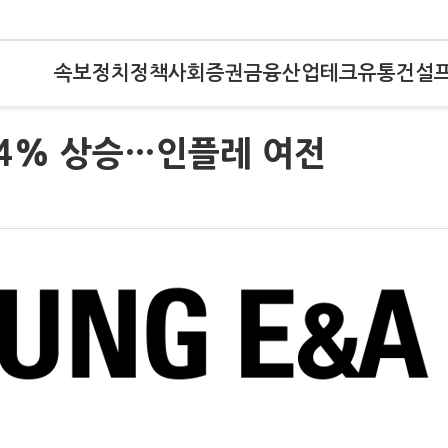
속보
정치
정책
사회
증권
금융
산업
테크
유통
건설
.4% 상승…인플레 여전