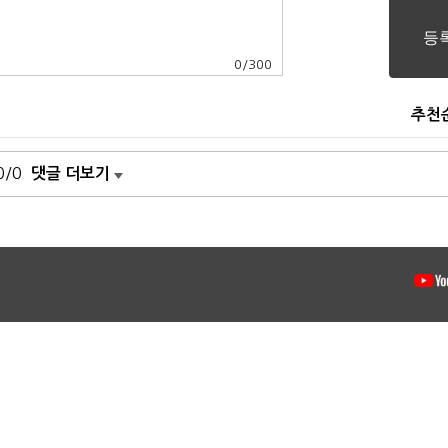
0
/
300
추천
0/0
댓글 더보기