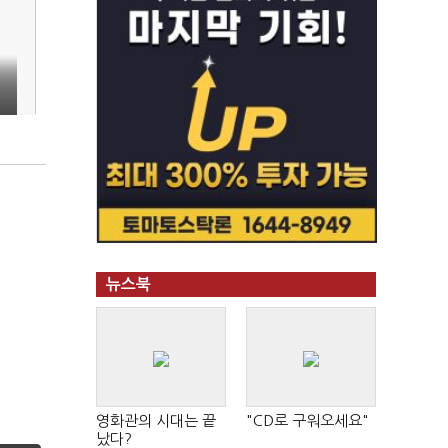
뉴스북
영화관의 시대는 끝
"CD로 구워오세요"
났다?