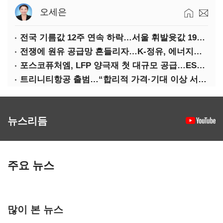
오세은
전국 기름값 12주 연속 하락…서울 휘발윳값 1909원
전쟁에 원유 공급망 흔들리자…K-정유, 에너지안보 핵심으로 재부상
포스코퓨처엠, LFP 양극재 첫 대규모 공급…ESS 시장 공략
트리니티항공 출범…“합리적 가격·기대 이상 서비스로 승부”
뉴스리듬
주요 뉴스
많이 본 뉴스