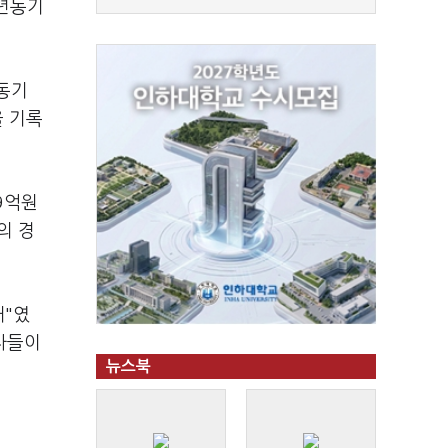
전년동기
 동기
을 기록
9억원
의 경
해"였
자들이
뉴스북