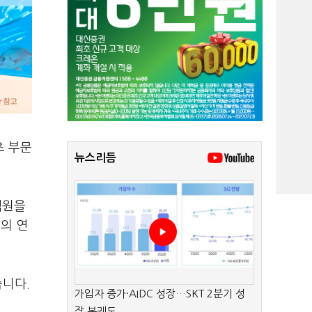
츠 부문
뉴스리듬
억원을
의 연
습니다.
가입자 증가·AIDC 성장…SKT 2분기 성
장 본궤도