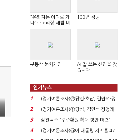
"은퇴자는 어디로 가
100년 정당
나"…고려장 세법 비
판 확산
부동산 눈치게임
AI 잘 쓰는 신입을 찾
습니다
인기뉴스
1
(정기여론조사)②당심·호남, 김민석-정
청래 '초접전'...
2
(정기여론조사)①당심, 김민석·정청래
비
'초접전'…대통령 ...
3
삼전닉스 “주주환원 확대 방안 마련”…
로이터에 성명...
4
(정기여론조사)⑤이 대통령 지지율 47.
7%…일주일 만에 ...