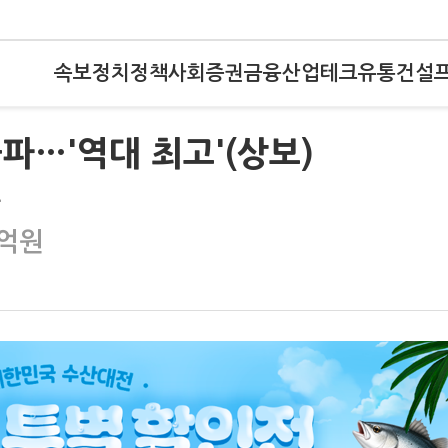
속보
정치
정책
사회
증권
금융
산업
테크
유통
건설
파…'역대 최고'(상보)
음
5억원