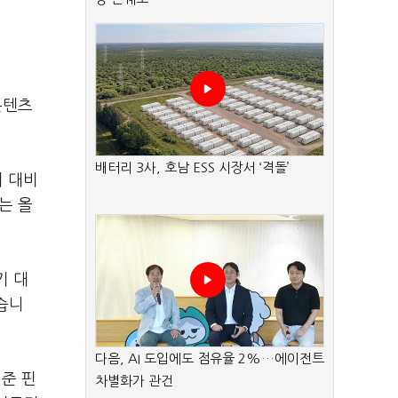
콘텐츠
배터리 3사, 호남 ESS 시장서 ‘격돌’
기 대비
는 올
기 대
했습니
.
다음, AI 도입에도 점유율 2%…에이전트
기준 핀
차별화가 관건