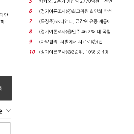
5
카카오, 2분기 영업익 2770억원…전년
비 36% 증가...
6
(정기여론조사)④최고위원 최민희·박선
(반도체 풍향계, '코스피')②아시아는 공동 운명체?…일본·대만도 '동반 출렁'
원 '양강'…서미...
7
(특징주)SK디앤디, 금감원 유증 제동에
(반도체 풍향계, '코스피')①삼전·하닉 등락에 '촉각'…코스피·나스닥 '한 몸'
장 초반 상한가...
8
(정기여론조사)⑥민주 46.2% 대 국힘
31.0%…오차범위 밖 ...
9
(마약범죄, 처벌에서 치료로)②(단
독)"마약은 전염병…여성...
10
(정기여론조사)③2순위, 10명 중 4명
'송영길'…정청래 '한 ...
순