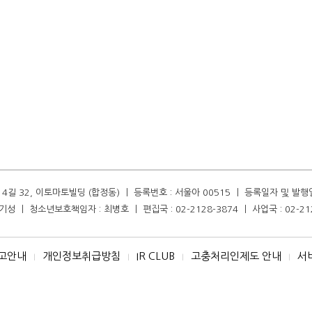
길 32, 이토마토빌딩 (합정동) ㅣ 등록번호 : 서울아 00515 ㅣ 등록일자 및 발행일자 :
성 ㅣ 청소년보호책임자 : 최병호 ㅣ 편집국 : 02-2128-3874 ㅣ 사업국 : 02-21
고안내
개인정보취급방침
IR CLUB
고충처리인제도 안내
서
I
I
I
I