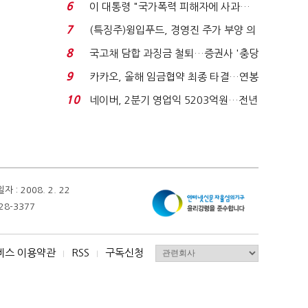
국전쟁’
6
이 대통령 "국가폭력 피해자에 사과…
적극적 조사로 진...
7
(특징주)윙입푸드, 경영진 주가 부양 의
지에 상한가...
8
국고채 담합 과징금 철퇴…증권사 '충당
금 폭탄' 우려...
9
카카오, 올해 임금협약 최종 타결…연봉
6.3% 인상·격려...
10
네이버, 2분기 영업익 5203억원…전년
비 0.2% 감소...
 2008. 2. 22
28-3377
비스 이용약관
RSS
구독신청
I
I