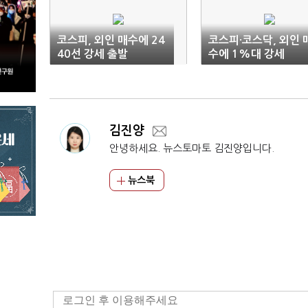
코스피, 외인 매수에 24
코스피·코스닥, 외인 
40선 강세 출발
수에 1%대 강세
김진양
안녕하세요. 뉴스토마토 김진양입니다.
뉴스북