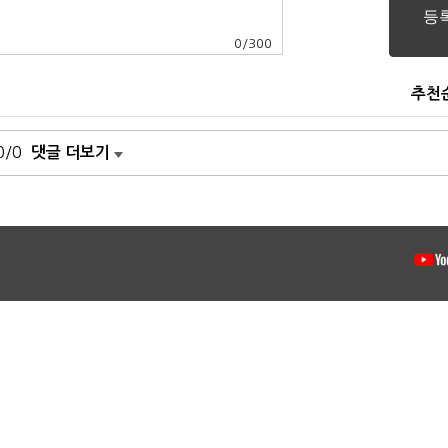
0
/
300
추천
0/0
댓글 더보기