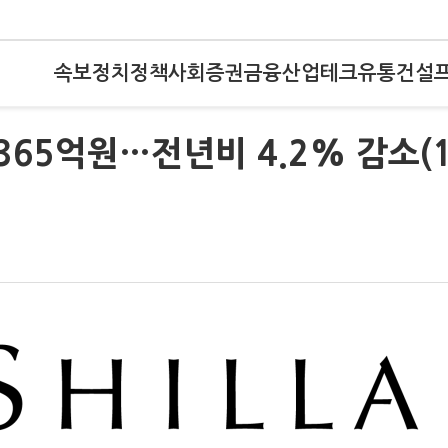
속보
정치
정책
사회
증권
금융
산업
테크
유통
건설
365억원…전년비 4.2% 감소(