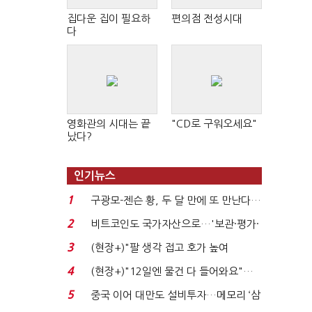
집다운 집이 필요하
편의점 전성시대
다
영화관의 시대는 끝
"CD로 구워오세요"
났다?
인기뉴스
1
구광모-젠슨 황, 두 달 만에 또 만난다…
로봇·AI 등 논...
2
비트코인도 국가자산으로…'보관·평가·
처분' 기준은 ...
3
(현장+)"팔 생각 접고 호가 높여
요"…'덜 똘똘한 한 채' 20...
4
(현장+)"12일엔 물건 다 들어와요"…
빈 매대 채우며 문 연 ...
5
중국 이어 대만도 설비투자…메모리 ‘삼