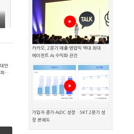
카카오, 2분기 매출·영업익 역대 최대…
에이전트 AI 수익화 관건
(반도체 풍향계, '코스피')②아시아는 공동 운명체?…일본·대만도 '동반 출렁'
(반도체 풍향계, '코스피')①삼전·하닉 등락에 '촉각'…코스피·나스닥 '한 몸'
가입자 증가·AIDC 성장…SKT 2분기 성
장 본궤도