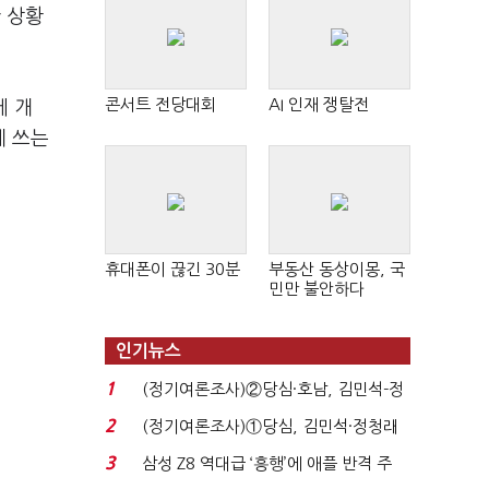
 상황
콘서트 전당대회
AI 인재 쟁탈전
에 개
게 쓰는
)
휴대폰이 끊긴 30분
부동산 동상이몽, 국
민만 불안하다
인기뉴스
1
(정기여론조사)②당심·호남, 김민석-정
청래 '초접전'...
2
(정기여론조사)①당심, 김민석·정청래
'초접전'…대통령 ...
3
삼성 Z8 역대급 ‘흥행’에 애플 반격 주