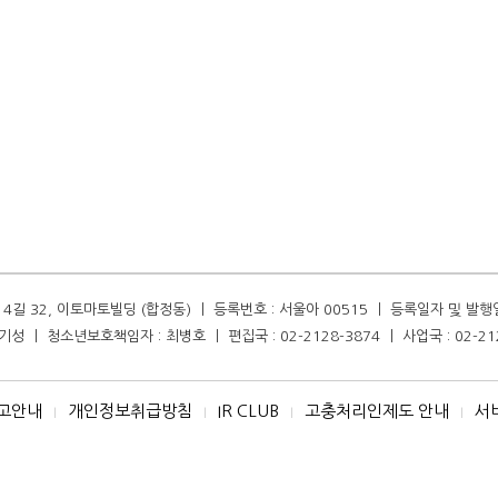
길 32, 이토마토빌딩 (합정동) ㅣ 등록번호 : 서울아 00515 ㅣ 등록일자 및 발행일자 :
성 ㅣ 청소년보호책임자 : 최병호 ㅣ 편집국 : 02-2128-3874 ㅣ 사업국 : 02-21
고안내
개인정보취급방침
IR CLUB
고충처리인제도 안내
서
I
I
I
I