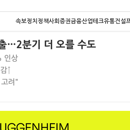
속보
정치
정책
사회
증권
금융
산업
테크
유통
건설
속출…2분기 더 오를 수도
% 인상
감↑
 고려"