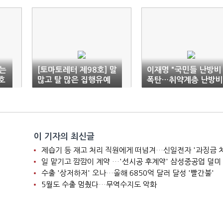
는
[토마토레터 제98호] 말
이재명 "국민들 난방비
호
많고 탈 많은 집행유예
폭탄…취약계층 난방비
제도, 없애거나 바꾸거
신속 지원해야"
나
이 기자의 최신글
제습기 등 재고 처리 직원에게 떠넘겨…신일전자 '과징금 
일 맡기고 깜깜이 계약 …'선시공 후계약' 삼성중공업 덜미
수출 '상저하저' 오나…올해 6850억 달러 달성 '빨간불'
5월도 수출 멈췄다…무역수지도 악화