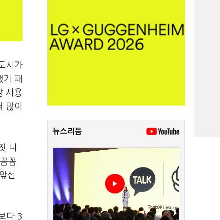
 도시가
됐기 때
달 사용
더 많이
뉴스리듬
짓 나
 꼼꼼
 앞선
보다 3