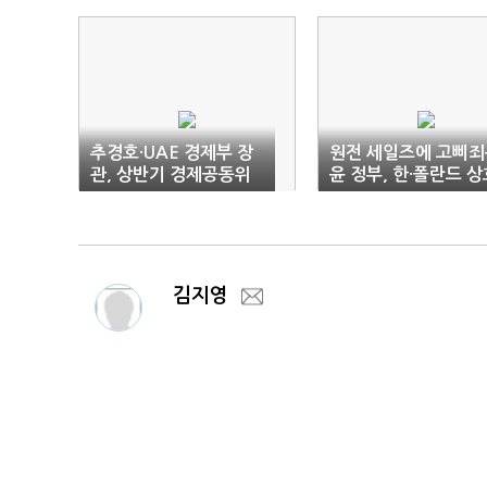
추경호·UAE 경제부 장
원전 세일즈에 고삐죄
관, 상반기 경제공동위
윤 정부, 한·폴란드 상
서 '37조 투자' 구체화
'윈윈' 기대감↑
김지영