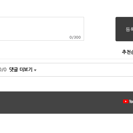
0
/
300
추천
0/0
댓글 더보기