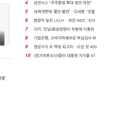
목…9월 ‘폴...
4
삼전닉스 “주주환원 확대 방안 마련”…
로이터에 성명...
5
세제개편에 ‘불안·불만’…오세훈 "전월
세 구하기 더 ...
6
영업익 늘린 LGU+…보안·AIDC '신사
업 드라이브'...
7
(SPC 민낯)④솜방망이 처벌에 식품위
생법 위반 반복...
8
기업은행, 소비자피해보상 부실심사·보
이스피싱 공시 ...
9
경상수지 또 역대 최고치…사상 첫 400
억달러에 '3% 성...
10
(정기여론조사)⑤이 대통령 지지율 47.
7%…일주일 만에 ...
처벌'