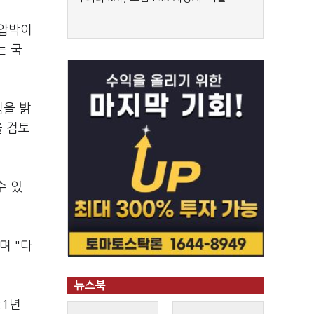
 압박이
는 국
침을 밝
을 검토
수 있
며 "다
뉴스북
21년