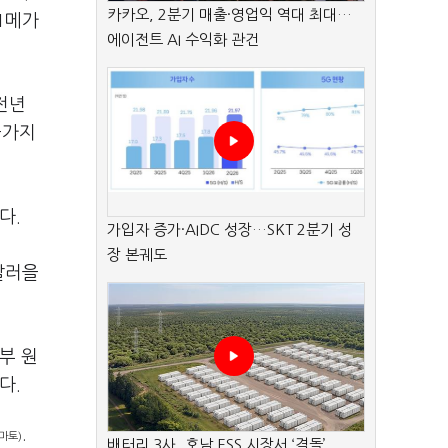
카카오, 2분기 매출·영업익 역대 최대…
1메가
에이전트 AI 수익화 관건
전년
물가지
다.
가입자 증가·AIDC 성장…SKT 2분기 성
장 본궤도
달러을
부 원
다.
.
마토)
배터리 3사, 호남 ESS 시장서 ‘격돌’