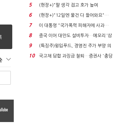
처분' 기준은 ...
5
(현장+)"팔 생각 접고 호가 높여
요"…'덜 똘똘한 한 채' 20...
6
(현장+)"12일엔 물건 다 들어와요"…
빈 매대 채우며 문 연 ...
7
이 대통령 "국가폭력 피해자에 사과…
적극적 조사로 진...
8
중국 이어 대만도 설비투자…메모리 ‘삼
국전쟁’
9
(특징주)윙입푸드, 경영진 주가 부양 의
지에 상한가...
10
국고채 담합 과징금 철퇴…증권사 '충당
순
금 폭탄' 우려...