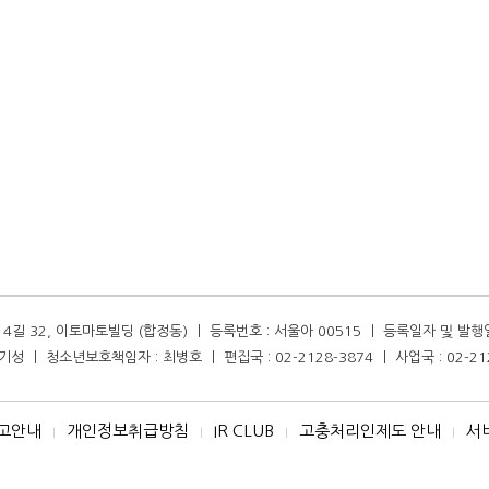
길 32, 이토마토빌딩 (합정동) ㅣ 등록번호 : 서울아 00515 ㅣ 등록일자 및 발행일자 :
성 ㅣ 청소년보호책임자 : 최병호 ㅣ 편집국 : 02-2128-3874 ㅣ 사업국 : 02-21
고안내
개인정보취급방침
IR CLUB
고충처리인제도 안내
서
I
I
I
I