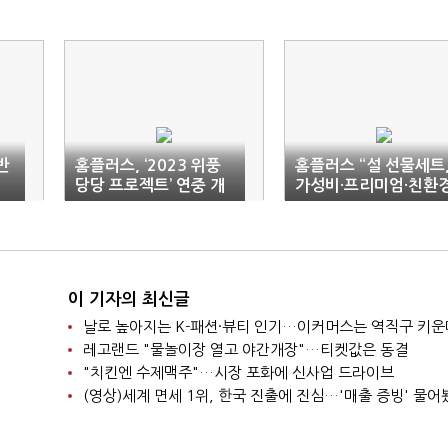
반
홈플러스, ‘2023 위풍
홈플러스 “설 선물세트
당당 프로젝트’ 연중 개
가성비·프리미엄·친환
최 선언
까지 다 챙겼다”
이 기자의 최신글
날로 높아지는 K-패션·뷰티 인기…이커머스는 역직구 키운
레고랜드 "물놀이장 열고 야간개장"…티켓값은 동결
"치킨엔 수제맥주"…시장 포화에 신사업 드라이브
(영상)세계 면세 1위, 한국 진출에 진심…'매출 증빙' 물어