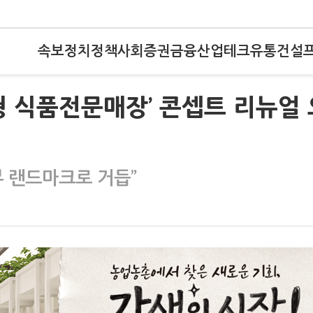
속보
정치
정책
사회
증권
금융
산업
테크
유통
건설
형 식품전문매장’ 콘셉트 리뉴얼 
부 랜드마크로 거듭”