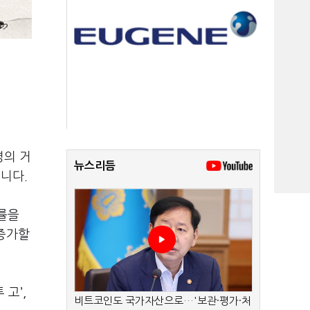
명의 거
뉴스리듬
니다.
률을
 증가할
고’,
비트코인도 국가자산으로…'보관·평가·처