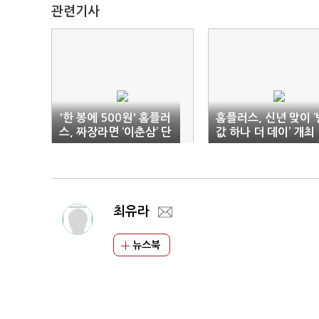
관련기사
'한 봉에 500원' 홈플러
홈플러스, 신년 맞이 ‘
스, 짜장라면 ‘이춘삼’ 단
값 하나 더 데이’ 개최
독 출시
최유라
뉴스북