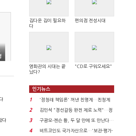
집다운 집이 필요하
편의점 전성시대
다
,
경
영화관의 시대는 끝
"CD로 구워오세요"
났다?
인기뉴스
다
1
'정청래 책임론' 꺼낸 친명계…친청계
는 추가투표 때리기...
2
김민석 "경선갈등 완전 제로 노력"…정
청래 "반명 공세 사...
봤다
3
구광모-젠슨 황, 두 달 만에 또 만난다…
로봇·AI 등 논...
4
비트코인도 국가자산으로…'보관·평가·