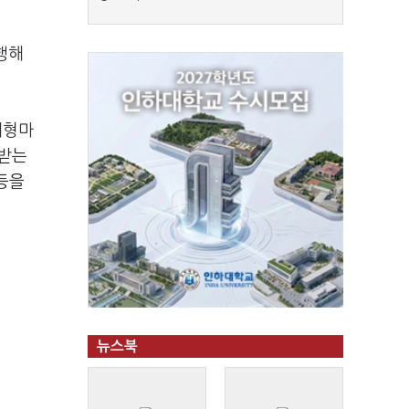
행해
대형마
 받는
등을
뉴스북