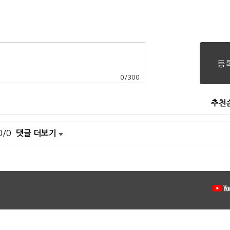
0
/
300
추천
0/0
댓글 더보기