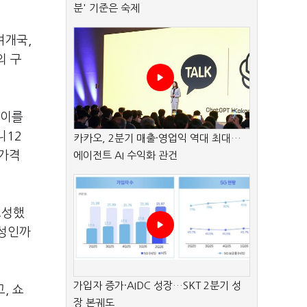
분' 기준은 숙제
여개국,
의 구
 이를
니12
카카오, 2분기 매출·영업익 역대 최대…
 가격
에이전트 AI 수익화 관건
조성했
 성인까
가입자 증가·AIDC 성장…SKT 2분기 성
, 쇼
장 본궤도