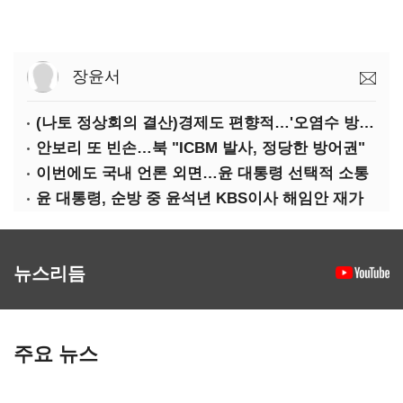
장윤서
(나토 정상회의 결산)경제도 편향적…'오염수 방류'만 용인
안보리 또 빈손…북 "ICBM 발사, 정당한 방어권"
이번에도 국내 언론 외면…윤 대통령 선택적 소통
윤 대통령, 순방 중 윤석년 KBS이사 해임안 재가
뉴스리듬
주요 뉴스