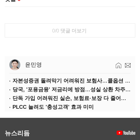
0/0
댓글 더보기
윤민영
자본성증권 돌려막기 어려워진 보험사…콜옵션 부담 급증
당국, '포용금융' 저금리에 방점…성실 상환 차주는 '역차별'
단독 가입 어려워진 실손, 보험료·보장 다 줄어든 5세대는?
PLCC 늘려도 '충성고객' 효과 미미
뉴스리듬