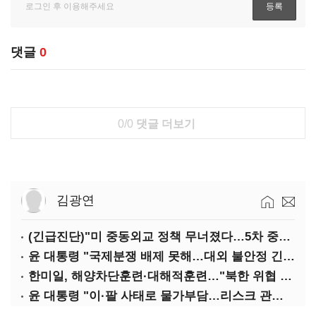
댓글
0
0/0
댓글 더보기
김광연
(긴급진단)"미 중동외교 정책 무너졌다…5차 중동전 가능성은 낮아"
윤 대통령 "국제분쟁 배제 못해…대외 불안정 긴밀대응"
한미일, 해양차단훈련·대해적훈련…"북한 위협 억제"
윤 대통령 "이·팔 사태로 물가부담…리스크 관리 만전 기해야"