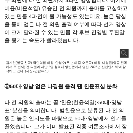
수 의원에 나 전 의원까지 3파전 양상입니다. 여기에
비윤(비윤석열) 유승민 전 의원까지 출마를 고심하고
있는 만큼 4파전이 될 가능성도 있는데요. 높은 당심
을 등에 업은 나 전 의원 출격 여부에 따라 선거 양상
이 크게 달라질 수 있는 만큼 각 후보 진영별 주판알
을 튕기는 속도가 빨라졌습니다.
김기현(앞줄 왼쪽) 국민의힘 의원, 안철수(두 번째 줄 오른쪽) 의원, 나경원(앞줄 왼쪽
에서 두 번째) 전 의원이 지난 2일 청와대 영빈관에서 열린 '2023년 신년인사회'에 참
석하고 있다. (사진=연합뉴스)
②
50대
·
영남 업은 나경원 출격 땐 친윤표심 분화
나 전 의원의 출마는 곧 '친윤(친윤석열)·50대·영남
표' 분산을 의미합니다. 범친윤으로 분류된 나 전 의
원은 높은 인지도를 바탕으로 50대·영남에서 인기를
끌었습니다. 그가 이미 발표된 각종 여론조사에서 잠