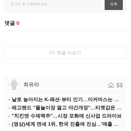
댓글
0
0/0
댓글 더보기
최유라
날로 높아지는 K-패션·뷰티 인기…이커머스는 역직구 키운다
레고랜드 "물놀이장 열고 야간개장"…티켓값은 동결
"치킨엔 수제맥주"…시장 포화에 신사업 드라이브
(영상)세계 면세 1위, 한국 진출에 진심…'매출 증빙' 물어봤다