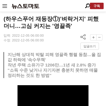
구독
(하우스푸어 재등장①)'벼락거지' 피했
더니…고심 커지는 '영끌족'
입력: 2022-12-05 06:00:00
수정: 2022-12-05 06:00:00
답글쓰기
지난해 상대적 박탈 피해 영끌족 행렬 동참…올 집
값 하락에 '속수무책'
작년 주택 소유가구 1206만…1년 새 2.8% 증가
"소득 수준 낮거나 자기자본 충분치 못하면 매물
정리하는 것도 한 방법"