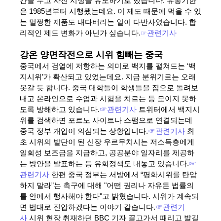
간을 두고 자진 시정을 유도하기로 했습니다. 유통기한
은 1985년부터 시행됐는데요. 이 제도 때문에 먹을 수 있
는 멀쩡한 제품도 내다버리는 일이 다반사였습니다. 합
리적인 제도 변화가 아닌가 싶습니다.
☞
관련기사
강온 양면작전으로 시위 힘빼는 중국
중국에서 검열에 저항하는 의미로 백지를 펼쳐드는 ‘백
지시위’가 확산되고 있었는데요. 지금 분위기로는 오래
못갈 듯 합니다. 중국 대학들이 학생들을 집으로 돌려보
내고 온라인으로 수업과 시험을 치르는 등 모이지 못하
도록 방해하고 있습니다.
☞관련기사
트위터에서 백지시
위를 검색하면 포르노 사이트나 스팸으로 연결되는데
중국 정부 개입이 의심되는 상황입니다.
☞관련기사
최
초 시위의 발단이 된 신장 우르무치시는 저소득층에게
일회성 보조금을 지급하고, 공공분야 일자리를 제공하
는 방안을 발표하는 등 유화정책도 내놓고 있습니다.
☞
관련기사
한편 중국 정부는 서방에서 “평화시위를 탄압
하지 말라”는 촉구에 대해 "어떤 권리나 자유든 법률의
틀 안에서 행사해야 한다"고 밝혔습니다. 시위가 계속되
면 법대로 진압하겠다는 이야기 같습니다.
☞관련기
사
시위 현장 취재하던 BBC 기자 끌고가서 때리고 발길