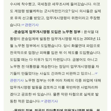
수사에 착수했고, 국세청은 세무조사에 들어갔습니다. 이것
도 계엄령 방불케하는 군사작전인가요? 당시 의사들은 실제
로 유죄 선고를 받았고, 업무개시명령이 위헌이라고 주장했
습니다.
☞
관련기사
-운송업계 업무개시명령 도입은 노무현 정부 :
윤석열 대
통령이 운송업계에 발동한 업무개시명령 제도는 2003년 11
월 노무현 정부에서 도입했습니다. 당시 화물연대 파업으로
전국적으로 업청난 피해를 입은 뒤 이 제도를 도입했습니다.
도입할 때는 다 이유가 있기 마련입니다. 금붕어도 아니고
노무현 전 대통령을 계승한다는 정당이 업무개시명령을 자
기들이 만들었다는 사실도 간과하고 비판하고 있으니
…
☞
관련기사
노무현 정부는 이후 여러 차례의 각종 파업에 대해
업무개시명령 발동을 검토하고 이를 위반하면 사법처리하
겠다고 공표한 바 있습니다. 물론 막판 타협으로 실제로 발
동한 적은 없습니다.
☞
관련기사
-문재인 정부, 전공의 집단휴진에 업무개시명령 발동…위