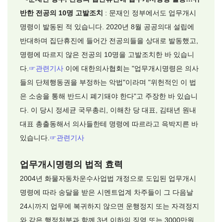
반한 전공의 10명 고발조치
: 문재인 정부에서도 업무개시
명령이 발동된 적 있습니다. 2020년 8월 공공의대 설립에
반대하며 집단휴진에 들어간 전공의들을 상대로 발동했고,
명령에 따르지 않은 전공의 10명을 고발조치한 바 있습니
다.
☞
관련기사
이에 대한의사협회는 "업무개시명령은 의사
들의 단체행동권을 부정하는 악법"이라며 "위헌적인 이 법
은 소송을 통해 반드시 폐기돼야 한다"고 주장한 바 있습니
다. 이 당시 정세균 국무총리, 이해찬 당 대표, 김태년 원내
대표 총출동해서 의사들한테 명령에 따르라고 윽박지른 바
있습니다.
☞
관련기사
업무개시명령의 법적 효력
2004년 화물자동차운수사업법 개정으로 도입된 업무개시
명령에 따라 송달을 받은 시멘트업계 차주들이 그 다음날
24시까지 업무에 복귀하지 않으면 운행정지 또는 자격정지
와 같은 행정처분과 함께 3년 이하의 징역 또는 3000만원