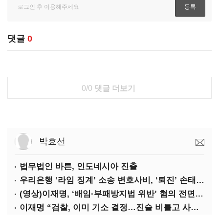
댓글
0
0/0
댓글 더보기
박효선
법무법인 바른, 인도네시아 진출
우리은행 ‘라임 징계’ 소송 변호사비, ‘퇴진’ 손태승 회장 개인이 납부하나
(영상)이재명, ‘배임·부패방지법 위반’ 혐의 전면 반박(종합)
이재명 “검찰, 이미 기소 결정…진술 비틀고 사건 조작에 악용”