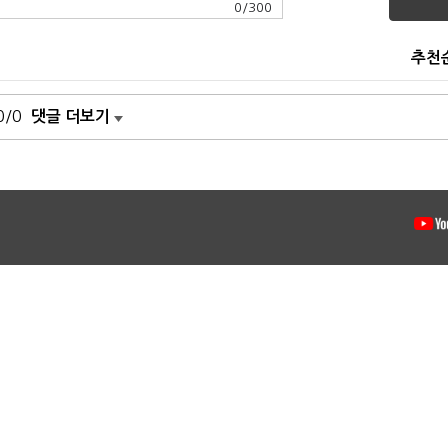
0
/
300
추천
0/0
댓글 더보기