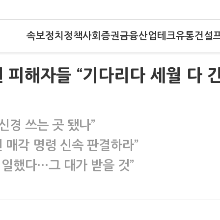
속보
정치
정책
사회
증권
금융
산업
테크
유통
건설
 피해자들 “기다리다 세월 다 
신경 쓰는 곳 됐나”
 매각 명령 신속 판결하라”
 일했다…그 대가 받을 것”