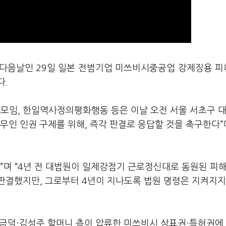
후 다음날인 29일 일본 전범기업 미쓰비시중공업 강제징용 
다.
모임, 한일역사정의평화행동 등은 이날 오전 서울 서초구 
무인 인권 구제를 위해, 즉각 판결로 응답할 것을 촉구한다”
”며 “4년 전 대법원이 일제강점기 근로정신대로 동원된 피해
판결했지만, 그로부터 4년이 지나도록 법원 명령은 지켜지지
양금덕·김성주 할머니 측이 압류한 미쓰비시 상표권·특허권에