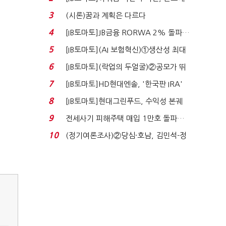
340억 베팅…가...
3
(시론)꿈과 계획은 다르다
4
[IB토마토]JB금융 RORWA 2% 돌파…
실적 견인은 은행 ...
5
[IB토마토](AI 보험혁신)①생산성 최대
80% 개선…현실...
6
[IB토마토](락업의 두얼굴)②공모가 뛰
자 첫날 매도…FI ...
7
[IB토마토]HD현대엔솔, '한국판 IRA'
수혜 부상…세액공...
8
[IB토마토]현대그린푸드, 수익성 본궤
도…실적 개선에 ...
9
전세사기 피해주택 매입 1만호 돌파…
누적 피해자 4만2...
10
(정기여론조사)②당심·호남, 김민석-정
청래 '초접전'...