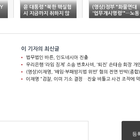
Y
윤 대통령 "북한 핵실험
(영상)정부 "화물연대
시
시 지금까지 취하지 않
'업무개시명령'"…노동
았던 대응"
계 "헌법상 기본권 침
해"
이 기자의 최신글
법무법인 바른, 인도네시아 진출
(영상)이재명, ‘배임·부패방지법 위반’ 혐의 전면 반박(종합)
이재명 “검찰, 이미 기소 결정…진술 비틀고 사건 조작에 악