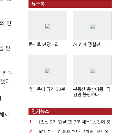
뉴스북
의 인
콘서트 전당대회
AI 인재 쟁탈전
을 판
이라며
했다.
휴대폰이 끊긴 30분
부동산 동상이몽, 국
민만 불안하다
.
인기뉴스
 해서
1
(민선 9기 한달)③'7조 채무' 곳간에 충
격…추미애, 20년...
2
[IB토마토]아워홈 떠난 구미현, 본느에