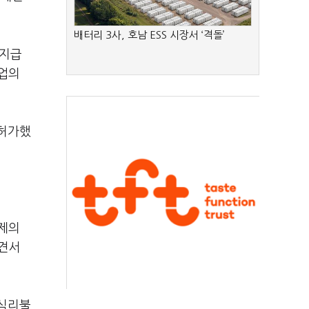
배터리 3사, 호남 ESS 시장서 ‘격돌’
 지급
공업의
 허가했
문제의
의견서
 심리불