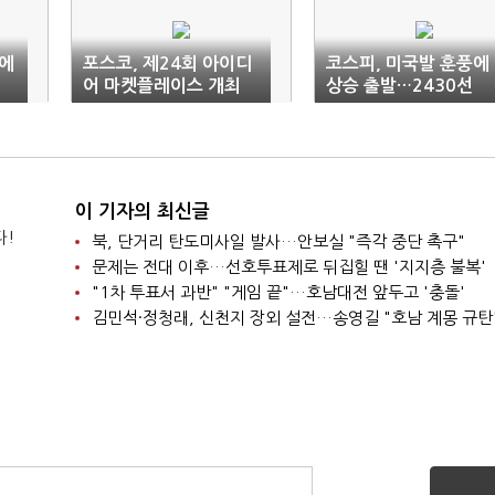
'에
포스코, 제24회 아이디
코스피, 미국발 훈풍에
어 마켓플레이스 개최
상승 출발…2430선
이 기자의 최신글
다!
북, 단거리 탄도미사일 발사…안보실 "즉각 중단 촉구"
문제는 전대 이후…선호투표제로 뒤집힐 땐 '지지층 불복'
"1차 투표서 과반" "게임 끝"…호남대전 앞두고 '충돌'
김민석·정청래, 신천지 장외 설전…송영길 "호남 계몽 규탄