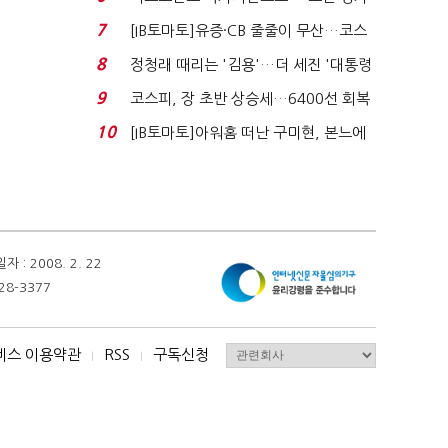
처분' 기준은 ...
7
[IB토마토]유증·CB 줄줄이 무산…코스
닥 벌점 급증에 ...
8
정청래 때리는 '김용'…더 세진 '대통령
최측근' 입...
9
코스피, 장 초반 상승세…6400선 회복
시도
10
[IB토마토]아워홈 떠난 구미현, 본느에
340억 베팅…가...
 2008. 2. 22
28-3377
비스 이용약관
RSS
구독신청
I
I