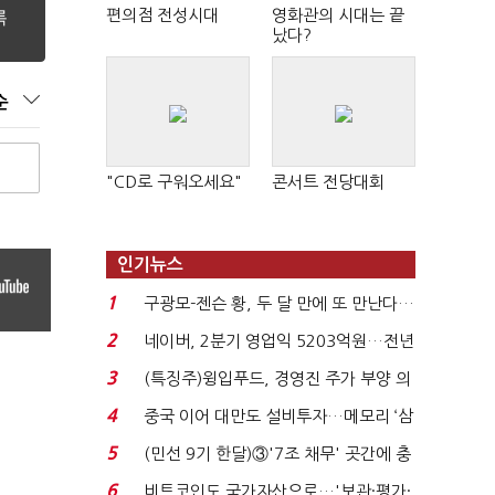
편의점 전성시대
영화관의 시대는 끝
났다?
순
"CD로 구워오세요"
콘서트 전당대회
인기뉴스
1
구광모-젠슨 황, 두 달 만에 또 만난다…
로봇·AI 등 논...
2
네이버, 2분기 영업익 5203억원…전년
비 0.2% 감소...
3
(특징주)윙입푸드, 경영진 주가 부양 의
지에 상한가...
4
중국 이어 대만도 설비투자…메모리 ‘삼
국전쟁’
5
(민선 9기 한달)③'7조 채무' 곳간에 충
격…추미애, 20년...
6
비트코인도 국가자산으로…'보관·평가·