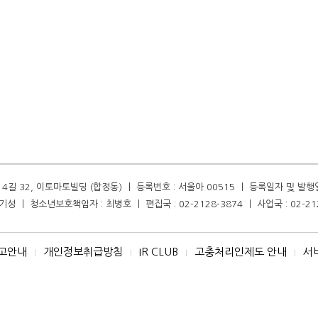
길 32, 이토마토빌딩 (합정동) ㅣ 등록번호 : 서울아 00515 ㅣ 등록일자 및 발행일자 :
성 ㅣ 청소년보호책임자 : 최병호 ㅣ 편집국 : 02-2128-3874 ㅣ 사업국 : 02-21
고안내
개인정보취급방침
IR CLUB
고충처리인제도 안내
서
I
I
I
I