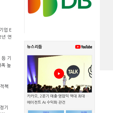
기업 E
2년 연
뉴스리듬
 등 기
대폭 높
회적책
카카오, 2분기 매출·영업익 역대 최대…
에이전트 AI 수익화 관건
 정기