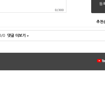
0
/
300
추천
0/0
댓글 더보기