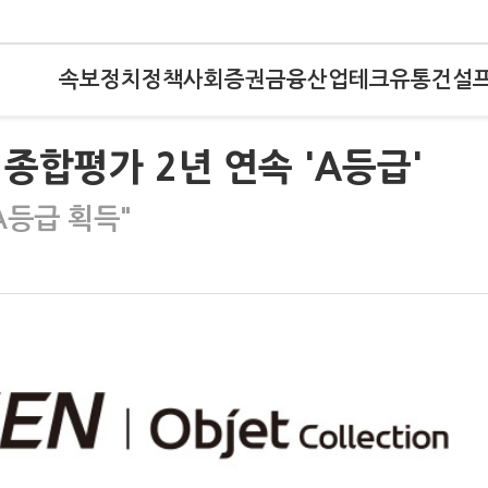
속보
정치
정책
사회
증권
금융
산업
테크
유통
건설
종합평가 2년 연속 'A등급'
A등급 획득"