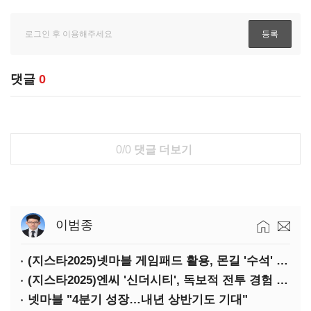
댓글
0
0/0
댓글 더보기
이범종
(지스타2025)넷마블 게임패드 활용, 몬길 '수석' 7대죄 '차석'
(지스타2025)엔씨 '신더시티', 독보적 전투 경험 필요
넷마블 "4분기 성장…내년 상반기도 기대"