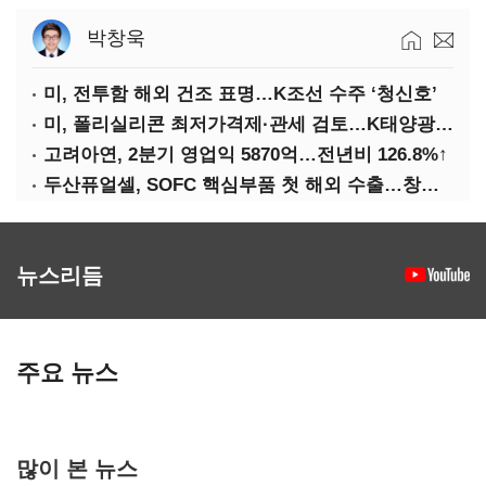
박창욱
미, 전투함 해외 건조 표명…K조선 수주 ‘청신호’
미, 폴리실리콘 최저가격제·관세 검토…K태양광 입지 확대 기대
고려아연, 2분기 영업익 5870억…전년비 126.8%↑
두산퓨얼셀, SOFC 핵심부품 첫 해외 수출…창사 이래 최대 규모
뉴스리듬
주요 뉴스
많이 본 뉴스