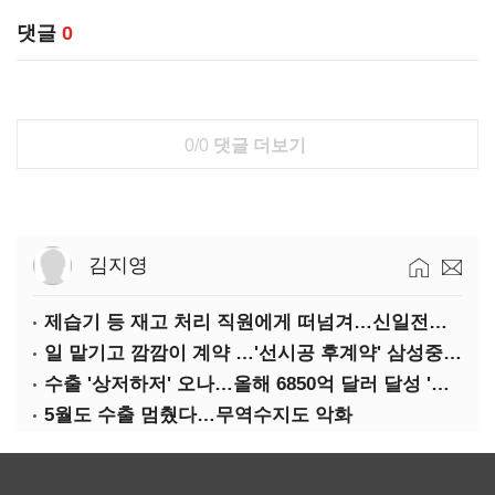
댓글
0
0/0
댓글 더보기
김지영
제습기 등 재고 처리 직원에게 떠넘겨…신일전자 '과징금 처벌'
일 맡기고 깜깜이 계약 …'선시공 후계약' 삼성중공업 덜미
수출 '상저하저' 오나…올해 6850억 달러 달성 '빨간불'
5월도 수출 멈췄다…무역수지도 악화